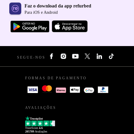
Faz o download da app refurbed
Para iOS e Android
SEGUE-NOS
FORMAS DE PAGAMENTO
AVALIAÇÕES
Trustpilot
TrustScore
4.6
205709
Avaliações