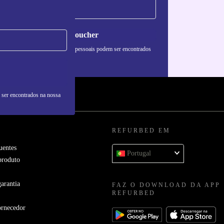
Pedir voucher
formações sobre o uso de dados pessoais podem ser encontrados
 nossa
Política de Privacidade
.
 ser encontrados na nossa
REFURBED EM
uentes
Portugal
produto
arantia
FAZ O DOWNLOAD DA APP
REFURBED
ornecedor