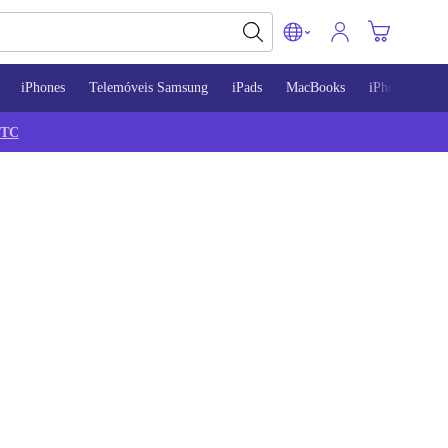
iPhones
Telemóveis Samsung
iPads
MacBooks
iPhone 13
TC