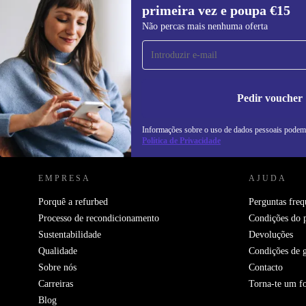
primeira vez e poupa €15
Subscreve a nossa newsletter pela
Não percas mais nenhuma oferta
primeira vez e poupa 15€!
Não percas mais nenhuma oferta.
In
na
Pedir voucher
Informações sobre o uso de dados pessoais podem
REFURBED PORTUGAL - RETHINK NEW.
Política de Privacidade
EMPRESA
AJUDA
Porquê a refurbed
Perguntas freq
Processo de recondicionamento
Condições do 
Sustentabilidade
Devoluções
Qualidade
Condições de g
Sobre nós
Contacto
Carreiras
Torna-te um f
Blog