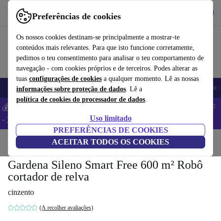
Obtenha o App
Baixar
Preferências de cookies
Use o refurbed de forma rápida e fácil
Os nossos cookies destinam-se principalmente a mostrar-te
conteúdos mais relevantes. Para que isto funcione corretamente,
pedimos o teu consentimento para analisar o teu comportamento de
navegação - com cookies próprios e de terceiros. Podes alterar as
tuas
configurações de cookies
a qualquer momento. Lê as nossas
Telemóveis
Computadores Portáteis
Tablets
Smartwatches
Acessóri
informações sobre proteção de dados
. Lê a
política de cookies do processador de dados
.
💰 Poupa MAIS -5% em MacBooks e iPads – Código: BACK5OFF
Uso limitado
-
TC
PREFERÊNCIAS DE COOKIES
Início
Produtos
ACEITAR TODOS OS COOKIES
Jardim
Corta-relva
Gardena Sileno Smart Free 600 m² Robô
cortador de relva
cinzento
(A recolher avaliações)