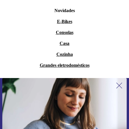
Novidades
E-Bikes
Consolas
Casa
Cozinha
Grandes eletrodomésticos
Subscreve a nossa newsletter pela
primeira vez e poupa 15€!
Não percas mais nenhuma oferta.