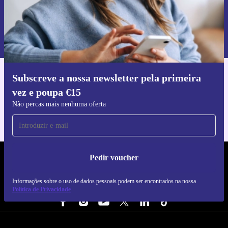
Pedir voucher
Informações sobre o uso de dados pessoais podem ser encontrados na
nossa
Política de Privacidade
.
Subscreve a nossa newsletter pela primeira
Faz o download da app refurbed
vez e poupa €15
Para iOS e Android
Não percas mais nenhuma oferta
Pedir voucher
REFURBED PORTUGAL - RETHINK NEW.
Informações sobre o uso de dados pessoais podem ser encontrados na nossa
SEGUE-NOS
Política de Privacidade