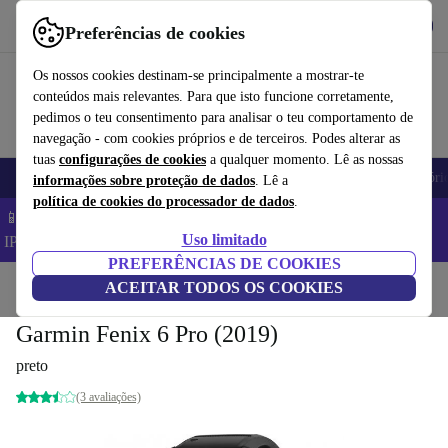
Obtenha o App
Baixar
Preferências de cookies
Use o refurbed de forma rápida e fácil
Os nossos cookies destinam-se principalmente a mostrar-te
conteúdos mais relevantes. Para que isto funcione corretamente,
pedimos o teu consentimento para analisar o teu comportamento de
navegação - com cookies próprios e de terceiros. Podes alterar as
tuas
configurações de cookies
a qualquer momento. Lê as nossas
Telemóveis
Computadores Portáteis
Tablets
Smartwatches
Acessóri
informações sobre proteção de dados
. Lê a
política de cookies do processador de dados
.
📱 Poupa 5% EXTRA em todos os iPhones – Código:
Uso limitado
IPHONEDEAL –
TC
PREFERÊNCIAS DE COOKIES
Início
Produtos
ACEITAR TODOS OS COOKIES
Smartwatches
Garmin Fenix 6 Pro (2019)
preto
(3 avaliações)