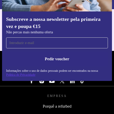
Subscreve a nossa newsletter pela primeira
Faz o download da app refurbed
vez e poupa €15
Para iOS e Android
Não percas mais nenhuma oferta
Pedir voucher
REFURBED PORTUGAL - RETHINK NEW.
Informações sobre o uso de dados pessoais podem ser encontrados na nossa
SEGUE-NOS
Política de Privacidade
EMPRESA
Porquê a refurbed