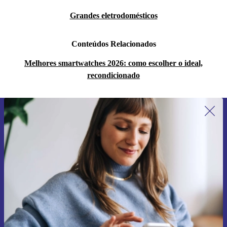
Grandes eletrodomésticos
Conteúdos Relacionados
Melhores smartwatches 2026: como escolher o ideal,
recondicionado
Subscreve a nossa newsletter pela
primeira vez e poupa 15€!
Não percas mais nenhuma oferta.
Pedir voucher
Informações sobre o uso de dados pessoais podem ser encontrados na
nossa
Política de Privacidade
.