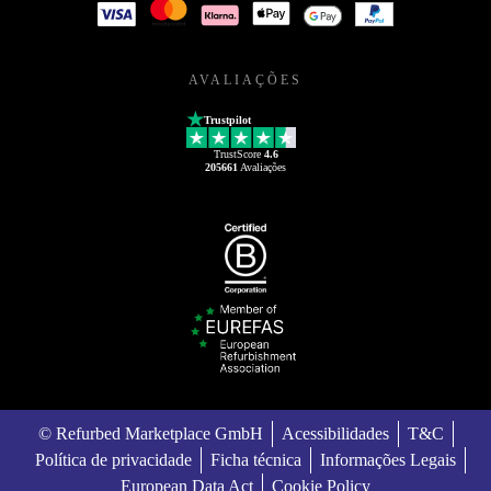
AVALIAÇÕES
Trustpilot
TrustScore
4.6
205661
Avaliações
© Refurbed Marketplace GmbH
Acessibilidades
T&C
Política de privacidade
Ficha técnica
Informações Legais
European Data Act
Cookie Policy