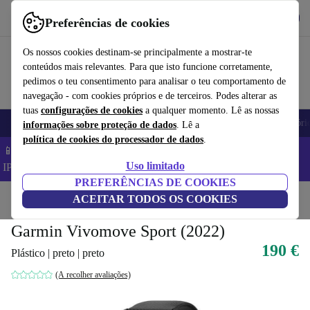
Obtenha o App
Baixar
Preferências de cookies
Use o refurbed de forma rápida e fácil
Os nossos cookies destinam-se principalmente a mostrar-te
conteúdos mais relevantes. Para que isto funcione corretamente,
pedimos o teu consentimento para analisar o teu comportamento de
navegação - com cookies próprios e de terceiros. Podes alterar as
tuas
configurações de cookies
a qualquer momento. Lê as nossas
Telemóveis
Computadores Portáteis
Tablets
Smartwatches
Acessóri
informações sobre proteção de dados
. Lê a
política de cookies do processador de dados
.
📱 Poupa 5% EXTRA em todos os iPhones – Código:
Uso limitado
IPHONEDEAL –
TC
PREFERÊNCIAS DE COOKIES
Início
Produtos
ACEITAR TODOS OS COOKIES
Smartwatches
Garmin Vivomove Sport (2022)
190 €
Plástico | preto | preto
(A recolher avaliações)