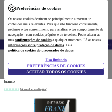
Obtenha o App
Baixar
Preferências de cookies
Use o refurbed de forma rápida e fácil
Os nossos cookies destinam-se principalmente a mostrar-te
conteúdos mais relevantes. Para que isto funcione corretamente,
pedimos o teu consentimento para analisar o teu comportamento de
navegação - com cookies próprios e de terceiros. Podes alterar as
tuas
configurações de cookies
a qualquer momento. Lê as nossas
Telemóveis
Computadores Portáteis
Tablets
Smartwatches
Acessóri
informações sobre proteção de dados
. Lê a
política de cookies do processador de dados
.
Início
Produtos
Casa
Móveis
Uso limitado
PREFERÊNCIAS DE COOKIES
Gay Talese. Phil estrela. Frank Sinatra Has
ACEITAR TODOS OS COOKIES
a Cold
branco
(A recolher avaliações)