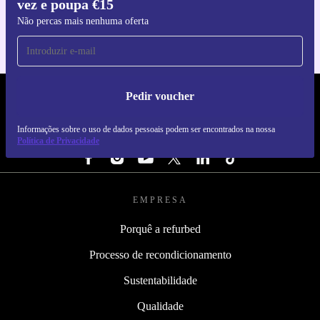
vez e poupa €15
Para iOS e Android
Não percas mais nenhuma oferta
Pedir voucher
REFURBED PORTUGAL - RETHINK NEW.
Informações sobre o uso de dados pessoais podem ser encontrados na nossa
SEGUE-NOS
Política de Privacidade
EMPRESA
Porquê a refurbed
Processo de recondicionamento
Sustentabilidade
Qualidade