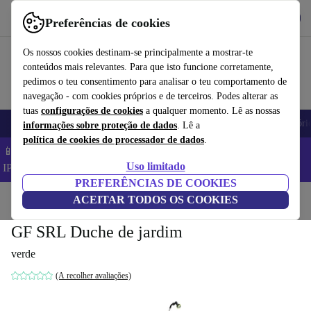
Obtenha o App
Baixar
Preferências de cookies
Use o refurbed de forma rápida e fácil
Os nossos cookies destinam-se principalmente a mostrar-te
conteúdos mais relevantes. Para que isto funcione corretamente,
pedimos o teu consentimento para analisar o teu comportamento de
navegação - com cookies próprios e de terceiros. Podes alterar as
tuas
configurações de cookies
a qualquer momento. Lê as nossas
Telemóveis
Computadores Portáteis
Tablets
Smartwatches
Acessóri
informações sobre proteção de dados
. Lê a
política de cookies do processador de dados
.
📱 Poupa 5% EXTRA em todos os iPhones – Código:
Uso limitado
IPHONEDEAL –
TC
PREFERÊNCIAS DE COOKIES
Início
Produtos
ACEITAR TODOS OS COOKIES
Jardim
Ferramentas de jardim
GF SRL Duche de jardim
verde
(A recolher avaliações)