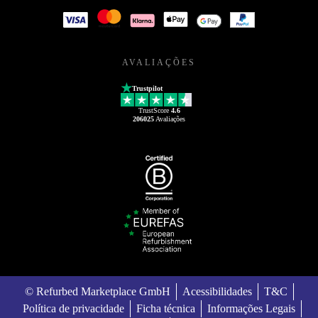
AVALIAÇÕES
Trustpilot
TrustScore
4.6
206025
Avaliações
© Refurbed Marketplace GmbH
Acessibilidades
T&C
Política de privacidade
Ficha técnica
Informações Legais