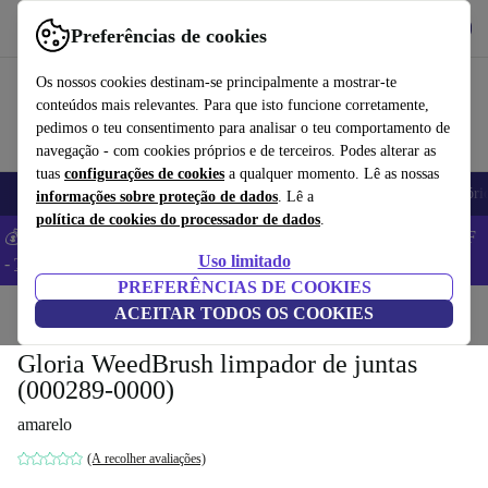
Obtenha o App
Baixar
Preferências de cookies
Use o refurbed de forma rápida e fácil
Os nossos cookies destinam-se principalmente a mostrar-te
conteúdos mais relevantes. Para que isto funcione corretamente,
pedimos o teu consentimento para analisar o teu comportamento de
navegação - com cookies próprios e de terceiros. Podes alterar as
tuas
configurações de cookies
a qualquer momento. Lê as nossas
Telemóveis
Computadores Portáteis
Tablets
Smartwatches
Acessóri
informações sobre proteção de dados
. Lê a
política de cookies do processador de dados
.
💰 Poupa MAIS -5% em MacBooks e iPads – Código: BACK5OFF
Uso limitado
-
TC
PREFERÊNCIAS DE COOKIES
Início
Produtos
ACEITAR TODOS OS COOKIES
Jardim
Ferramentas de jardim
Gloria WeedBrush limpador de juntas
(000289-0000)
amarelo
(A recolher avaliações)