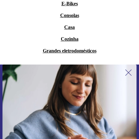
E-Bikes
Consolas
Casa
Cozinha
Grandes eletrodomésticos
Subscreve a nossa newsletter pela
primeira vez e poupa 15€!
Não percas mais nenhuma oferta.
Pedir voucher
Informações sobre o uso de dados pessoais podem ser encontrados na