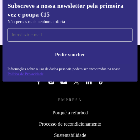
Subscreve a nossa newsletter pela primeira
Faz o download da app refurbed
vez e poupa €15
Para iOS e Android
Não percas mais nenhuma oferta
Pedir voucher
REFURBED PORTUGAL - RETHINK NEW.
Informações sobre o uso de dados pessoais podem ser encontrados na nossa
SEGUE-NOS
Política de Privacidade
EMPRESA
Porquê a refurbed
Processo de recondicionamento
Sustentabilidade