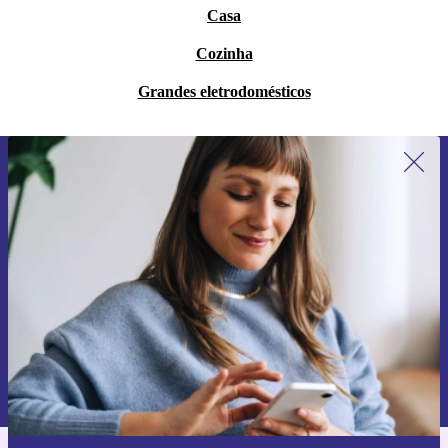
Casa
Cozinha
Grandes eletrodomésticos
Subscreve a nossa newsletter pela
primeira vez e poupa 15€!
Não percas mais nenhuma oferta.
Pedir voucher
Informações sobre o uso de dados pessoais podem ser encontrados na
nossa
Política de Privacidade
.