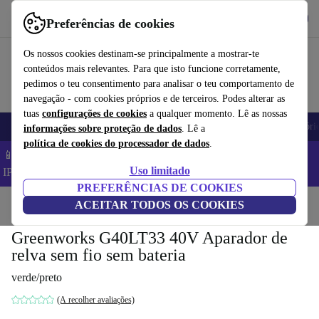
Obtenha o App
Baixar
Preferências de cookies
Use o refurbed de forma rápida e fácil
Os nossos cookies destinam-se principalmente a mostrar-te
conteúdos mais relevantes. Para que isto funcione corretamente,
pedimos o teu consentimento para analisar o teu comportamento de
navegação - com cookies próprios e de terceiros. Podes alterar as
tuas
configurações de cookies
a qualquer momento. Lê as nossas
Telemóveis
Computadores Portáteis
Tablets
Smartwatches
Acessóri
informações sobre proteção de dados
. Lê a
política de cookies do processador de dados
.
📱 Poupa 5% EXTRA em todos os iPhones – Código:
Uso limitado
IPHONEDEAL –
TC
PREFERÊNCIAS DE COOKIES
Início
Produtos
ACEITAR TODOS OS COOKIES
Jardim
Ferramentas de jardim
Greenworks G40LT33 40V Aparador de
relva sem fio sem bateria
verde/preto
(A recolher avaliações)