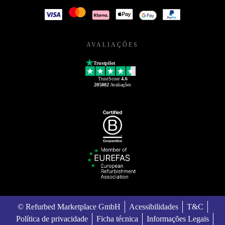
AVALIAÇÕES
Trustpilot
TrustScore
4.6
205802
Avaliações
© Refurbed Marketplace GmbH
Acessibilidades
T&C
Política de privacidade
Ficha técnica
Informações Legais