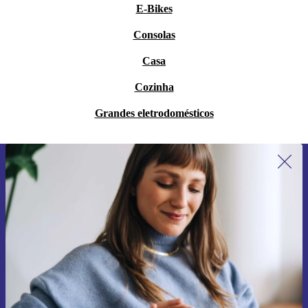
E-Bikes
Consolas
Casa
Cozinha
Grandes eletrodomésticos
Subscreve a nossa newsletter pela
primeira vez e poupa 15€!
Não percas mais nenhuma oferta.
Pedir voucher
Informações sobre o uso de dados pessoais podem ser encontrados na