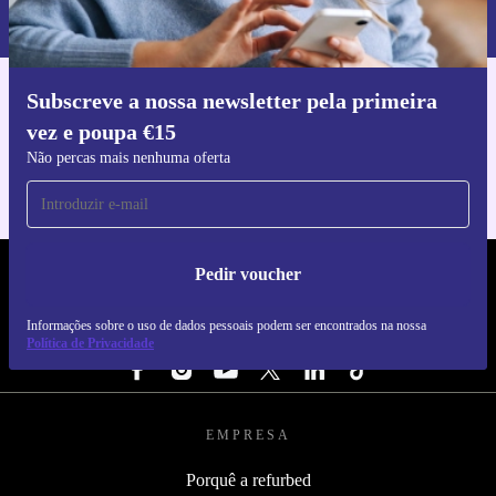
nossa
Política de Privacidade
.
Subscreve a nossa newsletter pela primeira
Faz o download da app refurbed
vez e poupa €15
Para iOS e Android
Não percas mais nenhuma oferta
Pedir voucher
REFURBED PORTUGAL - RETHINK NEW.
Informações sobre o uso de dados pessoais podem ser encontrados na nossa
SEGUE-NOS
Política de Privacidade
EMPRESA
Porquê a refurbed