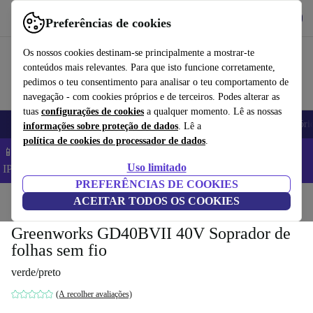
Obtenha o App
Baixar
Preferências de cookies
Use o refurbed de forma rápida e fácil
Os nossos cookies destinam-se principalmente a mostrar-te
conteúdos mais relevantes. Para que isto funcione corretamente,
pedimos o teu consentimento para analisar o teu comportamento de
navegação - com cookies próprios e de terceiros. Podes alterar as
tuas
configurações de cookies
a qualquer momento. Lê as nossas
Telemóveis
Computadores Portáteis
Tablets
Smartwatches
Acessóri
informações sobre proteção de dados
. Lê a
política de cookies do processador de dados
.
📱 Poupa 5% EXTRA em todos os iPhones – Código:
Uso limitado
IPHONEDEAL –
TC
PREFERÊNCIAS DE COOKIES
Início
Produtos
ACEITAR TODOS OS COOKIES
Jardim
Ferramentas de jardim
Greenworks GD40BVII 40V Soprador de
folhas sem fio
verde/preto
(A recolher avaliações)