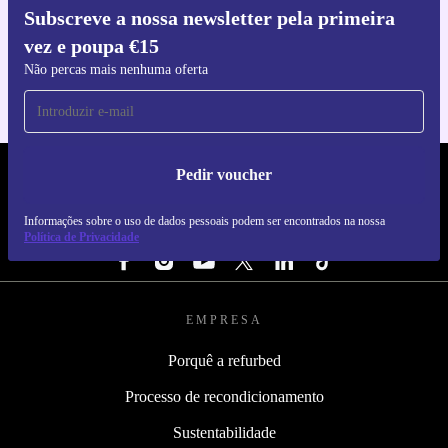
Subscreve a nossa newsletter pela primeira
Faz o download da app refurbed
vez e poupa €15
Para iOS e Android
Não percas mais nenhuma oferta
Pedir voucher
REFURBED PORTUGAL - RETHINK NEW.
Informações sobre o uso de dados pessoais podem ser encontrados na nossa
SEGUE-NOS
Política de Privacidade
EMPRESA
Porquê a refurbed
Processo de recondicionamento
Sustentabilidade