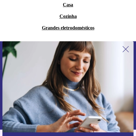
Casa
Cozinha
Grandes eletrodomésticos
Subscreve a nossa newsletter pela
primeira vez e poupa 15€!
Não percas mais nenhuma oferta.
Pedir voucher
Informações sobre o uso de dados pessoais podem ser encontrados na
nossa
Política de Privacidade
.