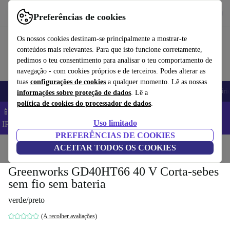
Obtenha o App
Baixar
Preferências de cookies
Use o refurbed de forma rápida e fácil
Os nossos cookies destinam-se principalmente a mostrar-te
conteúdos mais relevantes. Para que isto funcione corretamente,
pedimos o teu consentimento para analisar o teu comportamento de
navegação - com cookies próprios e de terceiros. Podes alterar as
tuas
configurações de cookies
a qualquer momento. Lê as nossas
Telemóveis
Computadores Portáteis
Tablets
Smartwatches
Acessóri
informações sobre proteção de dados
. Lê a
política de cookies do processador de dados
.
📱 Poupa 5% EXTRA em todos os iPhones – Código:
Uso limitado
IPHONEDEAL –
TC
PREFERÊNCIAS DE COOKIES
Início
Produtos
ACEITAR TODOS OS COOKIES
Jardim
Ferramentas de jardim
Greenworks GD40HT66 40 V Corta-sebes
sem fio sem bateria
verde/preto
(A recolher avaliações)