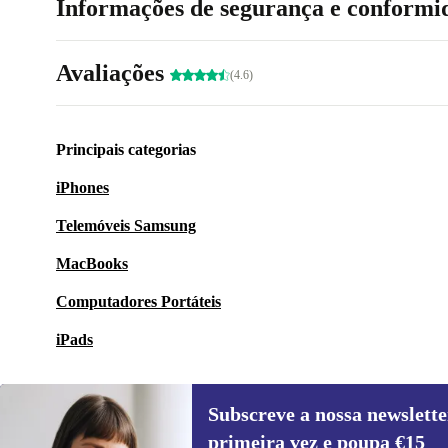
Informações de segurança e conformi
Avaliações
(4.6)
Principais categorias
iPhones
Telemóveis Samsung
MacBooks
Computadores Portáteis
iPads
Subscreve a nossa newslette
primeira vez e poupa €15