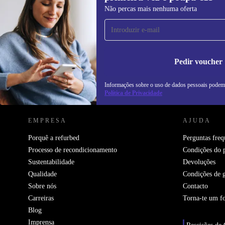
Subscreve a nossa newsletter pela
Não percas mais nenhuma oferta
primeira vez e poupa 15€!
Não percas mais nenhuma oferta.
In
na
Pedir voucher
Informações sobre o uso de dados pessoais podem
REFURBED PORTUGAL - RETHINK NEW.
Política de Privacidade
EMPRESA
AJUDA
Porquê a refurbed
Perguntas freq
Processo de recondicionamento
Condições do 
Sustentabilidade
Devoluções
Qualidade
Condições de g
Sobre nós
Contacto
Carreiras
Torna-te um f
Blog
Imprensa