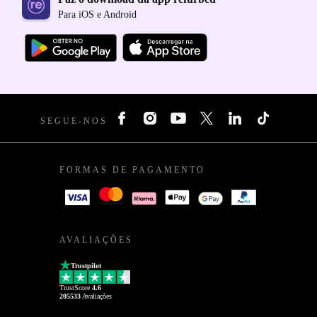
Para iOS e Android
SEGUE-NOS
FORMAS DE PAGAMENTO
AVALIAÇÕES
Trustpilot
TrustScore
4.6
205533
Avaliações