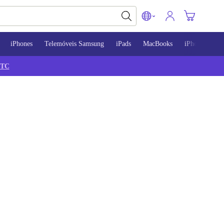
iPhones
Telemóveis Samsung
iPads
MacBooks
iPhone 13
TC