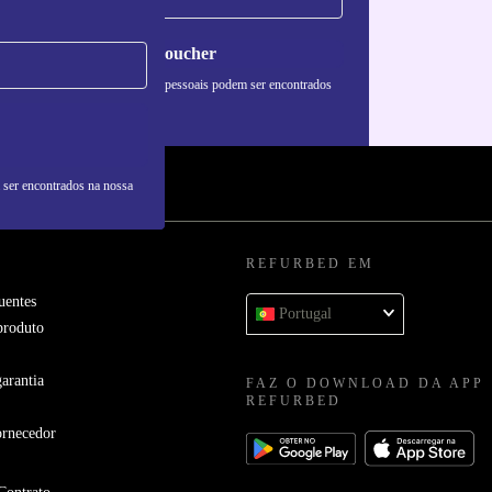
Pedir voucher
formações sobre o uso de dados pessoais podem ser encontrados
 nossa
Política de Privacidade
.
 ser encontrados na nossa
REFURBED EM
uentes
Portugal
produto
arantia
FAZ O DOWNLOAD DA APP
REFURBED
ornecedor