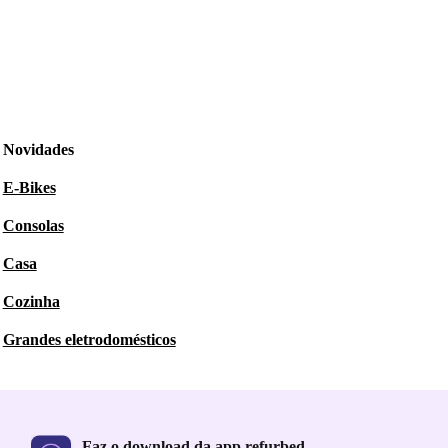
Novidades
E-Bikes
Consolas
Casa
Cozinha
Grandes eletrodomésticos
Faz o download da app refurbed