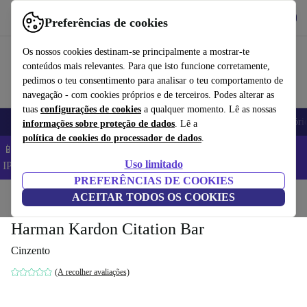
Obtenha o App
Baixar
Preferências de cookies
Use o refurbed de forma rápida e fácil
Os nossos cookies destinam-se principalmente a mostrar-te
conteúdos mais relevantes. Para que isto funcione corretamente,
pedimos o teu consentimento para analisar o teu comportamento de
navegação - com cookies próprios e de terceiros. Podes alterar as
tuas
configurações de cookies
a qualquer momento. Lê as nossas
Telemóveis
Computadores Portáteis
Tablets
Smartwatches
Acessóri
informações sobre proteção de dados
. Lê a
política de cookies do processador de dados
.
📱 Poupa 5% EXTRA em todos os iPhones – Código:
Uso limitado
IPHONEDEAL –
TC
PREFERÊNCIAS DE COOKIES
Início
Produtos
ACEITAR TODOS OS COOKIES
Áudio
Alti-falantes
Harman Kardon Citation Bar
Cinzento
(A recolher avaliações)