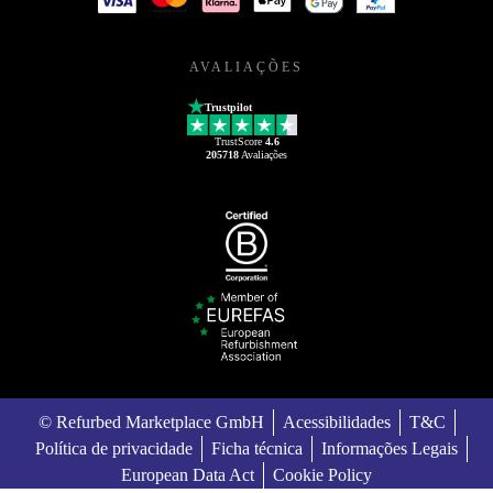
AVALIAÇÕES
Trustpilot
TrustScore
4.6
205718
Avaliações
© Refurbed Marketplace GmbH
Acessibilidades
T&C
Política de privacidade
Ficha técnica
Informações Legais
European Data Act
Cookie Policy