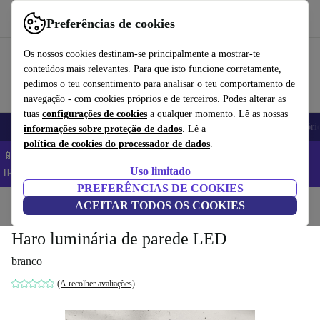
Obtenha o App
Baixar
Preferências de cookies
Use o refurbed de forma rápida e fácil
Os nossos cookies destinam-se principalmente a mostrar-te
conteúdos mais relevantes. Para que isto funcione corretamente,
pedimos o teu consentimento para analisar o teu comportamento de
navegação - com cookies próprios e de terceiros. Podes alterar as
tuas
configurações de cookies
a qualquer momento. Lê as nossas
Telemóveis
Computadores Portáteis
Tablets
Smartwatches
Acessóri
informações sobre proteção de dados
. Lê a
política de cookies do processador de dados
.
📱 Poupa 5% EXTRA em todos os iPhones – Código:
Uso limitado
IPHONEDEAL –
TC
PREFERÊNCIAS DE COOKIES
Início
Produtos
ACEITAR TODOS OS COOKIES
Casa
Móveis
Haro luminária de parede LED
branco
(A recolher avaliações)