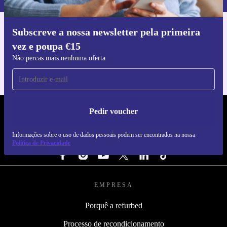
Subscreve a nossa newsletter pela primeira
Faz o download da app refurbed
vez e poupa €15
Para iOS e Android
Não percas mais nenhuma oferta
Pedir voucher
REFURBED PORTUGAL - RETHINK NEW.
Informações sobre o uso de dados pessoais podem ser encontrados na nossa
SEGUE-NOS
Política de Privacidade
EMPRESA
Porquê a refurbed
Processo de recondicionamento