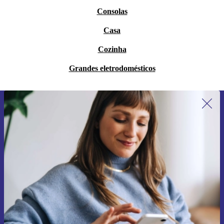
Consolas
Casa
Cozinha
Grandes eletrodomésticos
Subscreve a nossa newsletter pela
primeira vez e poupa 15€!
Não percas mais nenhuma oferta.
Pedir voucher
Informações sobre o uso de dados pessoais podem ser encontrados na
nossa
Política de Privacidade
.