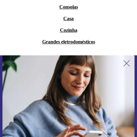
Consolas
Casa
Cozinha
Grandes eletrodomésticos
Subscreve a nossa newsletter pela
primeira vez e poupa 15€!
Não percas mais nenhuma oferta.
Pedir voucher
Informações sobre o uso de dados pessoais podem ser encontrados na
nossa
Política de Privacidade
.