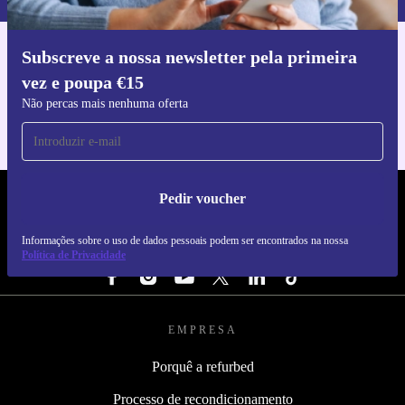
Subscreve a nossa newsletter pela primeira
Faz o download da app refurbed
vez e poupa €15
Para iOS e Android
Não percas mais nenhuma oferta
Pedir voucher
REFURBED PORTUGAL - RETHINK NEW.
Informações sobre o uso de dados pessoais podem ser encontrados na nossa
SEGUE-NOS
Política de Privacidade
EMPRESA
Porquê a refurbed
Processo de recondicionamento