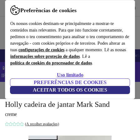
Obtenha o App
Baixar
Preferências de cookies
Use o refurbed de forma rápida e fácil
Os nossos cookies destinam-se principalmente a mostrar-te
conteúdos mais relevantes. Para que isto funcione corretamente,
pedimos o teu consentimento para analisar o teu comportamento de
navegação - com cookies próprios e de terceiros. Podes alterar as
tuas
configurações de cookies
a qualquer momento. Lê as nossas
Telemóveis
Computadores Portáteis
Tablets
Smartwatches
Acessóri
informações sobre proteção de dados
. Lê a
política de cookies do processador de dados
.
📱 Poupa 5% EXTRA em todos os iPhones – Código:
Uso limitado
IPHONEDEAL –
TC
PREFERÊNCIAS DE COOKIES
Início
Produtos
ACEITAR TODOS OS COOKIES
Casa
Móveis
Holly cadeira de jantar Mark Sand
creme
(A recolher avaliações)