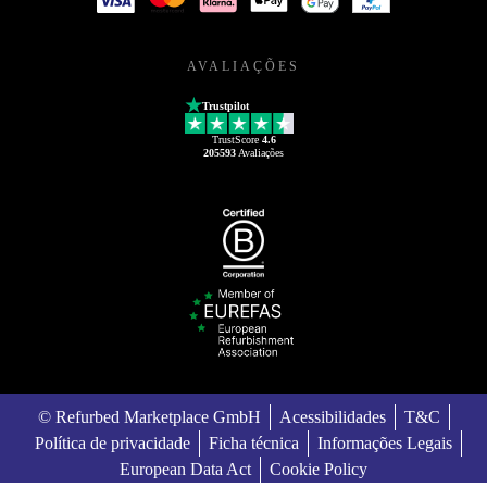
AVALIAÇÕES
Trustpilot
TrustScore
4.6
205593
Avaliações
© Refurbed Marketplace GmbH
Acessibilidades
T&C
Política de privacidade
Ficha técnica
Informações Legais
European Data Act
Cookie Policy