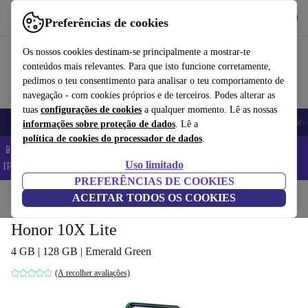
Obtenha o App
Baixar
Preferências de cookies
Use o refurbed de forma rápida e fácil
Os nossos cookies destinam-se principalmente a mostrar-te
conteúdos mais relevantes. Para que isto funcione corretamente,
pedimos o teu consentimento para analisar o teu comportamento de
navegação - com cookies próprios e de terceiros. Podes alterar as
tuas
configurações de cookies
a qualquer momento. Lê as nossas
Telemóveis
Computadores Portáteis
Tablets
Smartwatches
Acessóri
informações sobre proteção de dados
. Lê a
política de cookies do processador de dados
.
📱 Poupa 5% EXTRA em todos os iPhones – Código:
Uso limitado
IPHONEDEAL –
TC
PREFERÊNCIAS DE COOKIES
Início
Produtos
ACEITAR TODOS OS COOKIES
Telemóveis e smartphones
Telemóveis Honor
Honor 10X Lite
4 GB | 128 GB | Emerald Green
(A recolher avaliações)