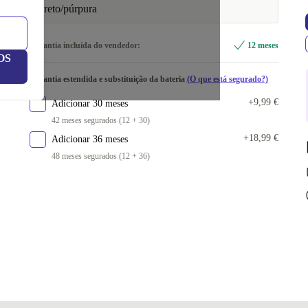
preto/púrpura
Garantia incluída do vendedor:
12 meses
OS
Garantia estendida e substituição da bateria
(O que está segurado?)
+9,99 €
Adicionar 30 meses
42 meses segurados (12 + 30)
+18,99 €
Adicionar 36 meses
48 meses segurados (12 + 36)