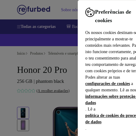
Sobre nós
Vender
Ajuda
Preferências de
cookies
Todas as categorias
🎒 Back to school
Telemóveis
Comp
Os nossos cookies destinam-s
principalmente a mostrar-te
📱
conteúdos mais relevantes. P
isto funcione corretamente, 
Início
Produtos
Telemóveis e smartphones
Telemóveis Honor
o teu consentimento para anal
teu comportamento de navega
Honor 20 Pro
com cookies próprios e de ter
Podes alterar as tuas
256 GB | phantom black
configurações de cookies
a
qualquer momento. Lê as nos
(A recolher avaliações)
informações sobre proteção
dados
. Lê a
política de cookies do proc
de dados
.