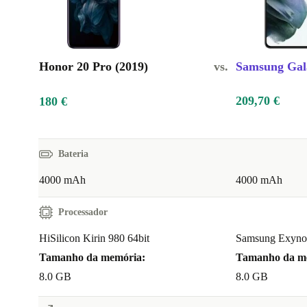
Honor 20 Pro (2019)
vs.
Samsung Gal
209,70 €
180 €
Bateria
4000 mAh
4000 mAh
Processador
HiSilicon Kirin 980 64bit
Samsung Exynos
Tamanho da memória:
Tamanho da m
8.0 GB
8.0 GB