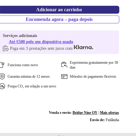
Adicionar ao carrinho
Encomenda agora – paga depois
Serviços adicionais
Até €500 pelo seu dispositivo usado
Paga em 3 prestações sem juros com
Experimenta gratuitamente por 30
Funciona como novo
dias
Garantia mínima de 12 meses
Métodos de pagamento flexíveis
Poupa CO₂ em relação a um novo
Venda e envio:
Bridge Nine OY
|
Mais ofertas
Envio de:
Finlândia