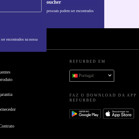
Pedir voucher
formações sobre o uso de dados pessoais podem ser encontrados
 nossa
Política de Privacidade
.
 ser encontrados na nossa
REFURBED EM
uentes
Portugal
produto
arantia
FAZ O DOWNLOAD DA APP
REFURBED
ornecedor
Contrato