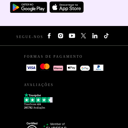
SEGUE-NOS
FORMAS DE PAGAMENTO
AVALIAÇÕES
Trustpilot
TrustScore
4.6
205782
Avaliações