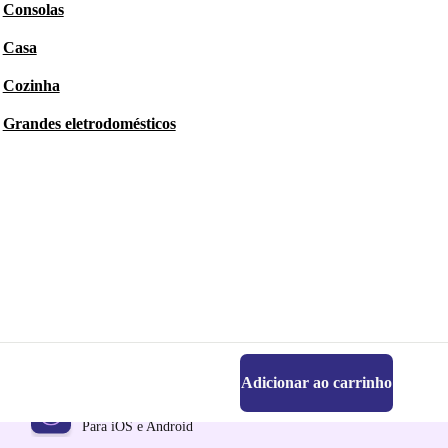
Consolas
Casa
Cozinha
Grandes eletrodomésticos
Adicionar ao carrinho
Faz o download da app refurbed
Para iOS e Android