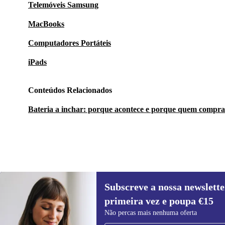
Telemóveis Samsung
MacBooks
Computadores Portáteis
iPads
Conteúdos Relacionados
Bateria a inchar: porque acontece e porque quem compra
Subscreve a nossa newslette
180 €
399 €
(-55%)
primeira vez e poupa €15
Subscreve a nossa newsletter pela
Não percas mais nenhuma oferta
primeira vez e poupa 15€!