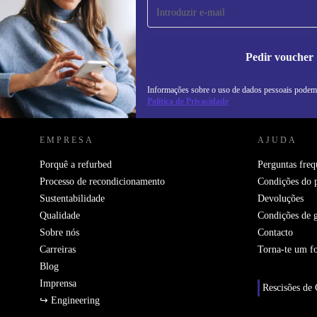
Não percas mais nenhuma oferta.
In
na
Pedir voucher
Informações sobre o uso de dados pessoais podem
REFURBED PORTUGAL - RETHINK NEW.
Política de Privacidade
EMPRESA
AJUDA
Porquê a refurbed
Perguntas freq
Processo de recondicionamento
Condições do 
Sustentabilidade
Devoluções
Qualidade
Condições de g
Sobre nós
Contacto
Carreiras
Torna-te um f
Blog
Imprensa
Rescisões de 
↪ Engineering