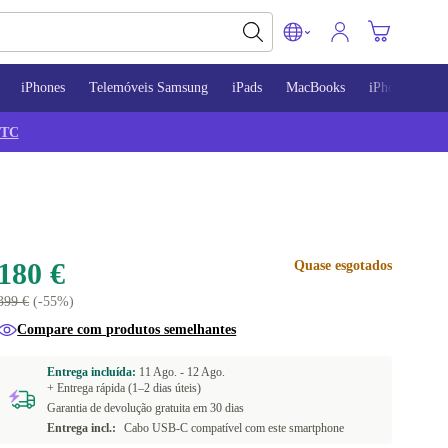
iPhones
Telemóveis Samsung
iPads
MacBooks
iPhone 13
TC
180 €
Quase esgotados
399 €
(-55%)
Compare com produtos semelhantes
Entrega incluída:
11 Ago. -
12 Ago.
+ Entrega rápida (1–2 dias úteis)
Garantia de devolução gratuita em 30 dias
Entrega incl.:
Cabo USB-C compatível com este smartphone