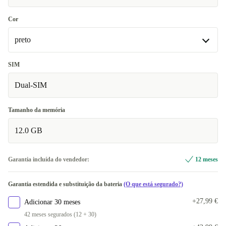
Cor
preto
preto
SIM
Disponível noutras configurações
Dual-SIM
cinzento
+80,40 €
Tamanho da memória
12.0 GB
Garantia incluída do vendedor:
12 meses
Garantia estendida e substituição da bateria
(O que está segurado?)
+27,99 €
Adicionar 30 meses
42 meses segurados (12 + 30)