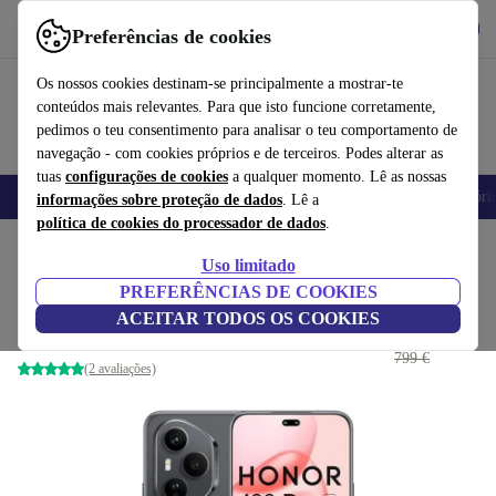
Obtenha o App
Baixar
Preferências de cookies
Use o refurbed de forma rápida e fácil
Os nossos cookies destinam-se principalmente a mostrar-te
conteúdos mais relevantes. Para que isto funcione corretamente,
pedimos o teu consentimento para analisar o teu comportamento de
navegação - com cookies próprios e de terceiros. Podes alterar as
tuas
configurações de cookies
a qualquer momento. Lê as nossas
Telemóveis
Computadores Portáteis
Tablets
Smartwatches
Acessóri
informações sobre proteção de dados
. Lê a
política de cookies do processador de dados
.
Início
Produtos
Telemóveis e smartphones
Telemóveis Honor
Uso limitado
PREFERÊNCIAS DE COOKIES
Honor 400 Pro
ACEITAR TODOS OS COOKIES
534
,60 €
12 GB | 512 GB | Dual-SIM | Midnight Black
799 €
(2 avaliações)