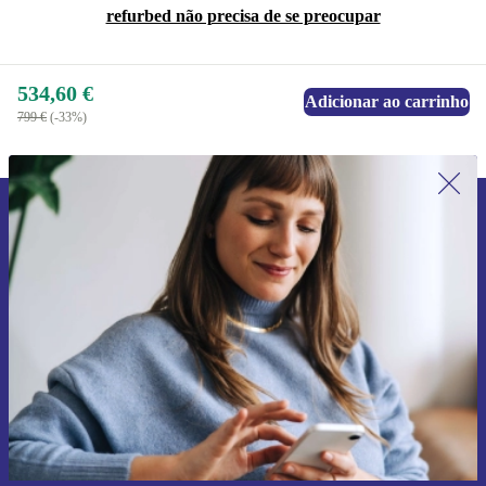
refurbed não precisa de se preocupar
534,60 €
Adicionar ao carrinho
799 €
(-33%)
Subscreve a nossa newsletter pela
primeira vez e poupa 15€!
Não percas mais nenhuma oferta.
Pedir voucher
Informações sobre o uso de dados pessoais podem ser encontrados na
nossa
Política de Privacidade
.