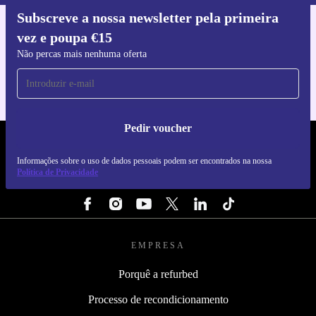
Subscreve a nossa newsletter pela primeira
vez e poupa €15
Faz o download da app refurbed
Para iOS e Android
Não percas mais nenhuma oferta
Pedir voucher
REFURBED PORTUGAL - RETHINK NEW.
Informações sobre o uso de dados pessoais podem ser encontrados na nossa
Política de Privacidade
SEGUE-NOS
EMPRESA
Porquê a refurbed
Processo de recondicionamento