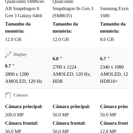
Qualcomm SM8650-
Qualcomm
AB Snapdragon 8
Snapdragon 8s Gen 3
Samsung Exynos
Gen 3 Galaxy 64bit
(SM8635)
1680
Tamanho da
Tamanho da
Tamanho da
memória:
memória:
memória:
12.0 GB
12.0 GB
8.0 GB
Display
6.8 "
6.7 "
6.7 "
2700 x 1224
2340 x 1080
2800 x 1280
AMOLED, 120 Hz,
AMOLED, 120 
AMOLED, 120 Hz
HDR
HDR10+
Câmara
Câmara principal:
Câmara principal:
Câmara princip
200.0 MP
50.0 MP
50.0 MP
Câmara frontal:
Câmara frontal:
Câmara frontal:
50.0 MP
50.0 MP
12.0 MP