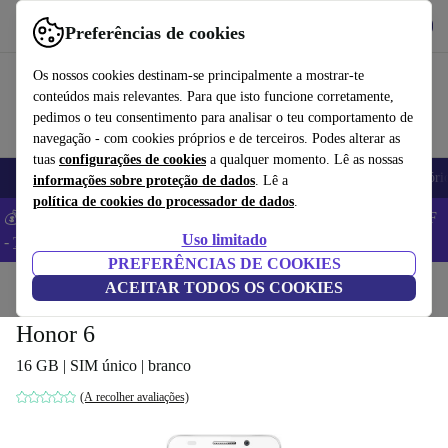
Obtenha o App
Baixar
Preferências de cookies
Use o refurbed de forma rápida e fácil
Os nossos cookies destinam-se principalmente a mostrar-te
conteúdos mais relevantes. Para que isto funcione corretamente,
pedimos o teu consentimento para analisar o teu comportamento de
navegação - com cookies próprios e de terceiros. Podes alterar as
tuas
configurações de cookies
a qualquer momento. Lê as nossas
Telemóveis
Computadores Portáteis
Tablets
Smartwatches
Acessóri
informações sobre proteção de dados
. Lê a
política de cookies do processador de dados
.
💰 Poupa MAIS -5% em MacBooks e iPads – Código: BACK5OFF
Uso limitado
-
TC
PREFERÊNCIAS DE COOKIES
Início
Produtos
ACEITAR TODOS OS COOKIES
Telemóveis e smartphones
Telemóveis Honor
Honor 6
16 GB | SIM único | branco
(A recolher avaliações)