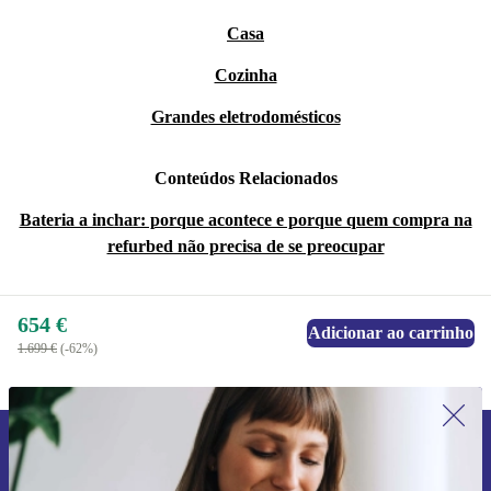
Casa
Cozinha
Grandes eletrodomésticos
Conteúdos Relacionados
Bateria a inchar: porque acontece e porque quem compra na
refurbed não precisa de se preocupar
654 €
Adicionar ao carrinho
1.699 €
(-62%)
Subscreve a nossa newsletter pela
primeira vez e poupa 15€!