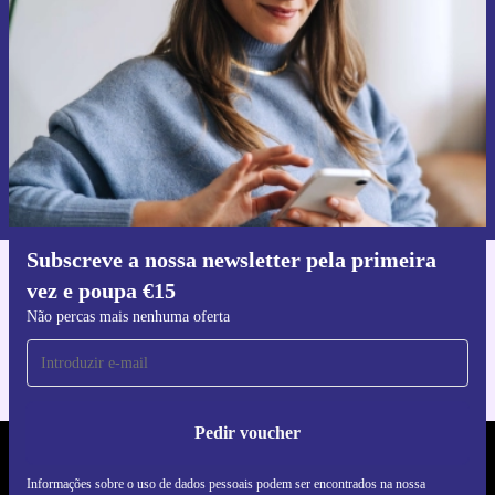
Não percas mais nenhuma oferta.
Pedir voucher
Informações sobre o uso de dados pessoais podem ser encontrados na
nossa
Política de Privacidade
.
Subscreve a nossa newsletter pela primeira
vez e poupa €15
Faz o download da app refurbed
Para iOS e Android
Não percas mais nenhuma oferta
Pedir voucher
REFURBED PORTUGAL - RETHINK NEW.
Informações sobre o uso de dados pessoais podem ser encontrados na nossa