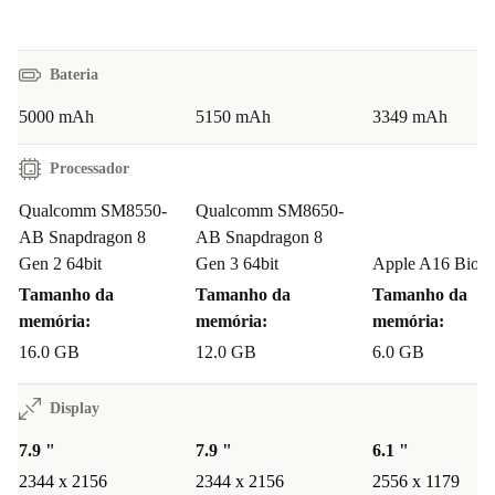
Bateria
5000 mAh
5150 mAh
3349 mAh
Processador
Qualcomm SM8550-
Qualcomm SM8650-
AB Snapdragon 8
AB Snapdragon 8
Gen 2 64bit
Gen 3 64bit
Apple A16 Bioni
Tamanho da
Tamanho da
Tamanho da
memória:
memória:
memória:
16.0 GB
12.0 GB
6.0 GB
Display
7.9 "
7.9 "
6.1 "
2344 x 2156
2344 x 2156
2556 x 1179