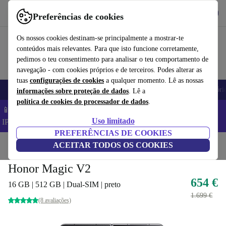
Obtenha o App
Baixar
Preferências de cookies
Use o refurbed de forma rápida e fácil
Os nossos cookies destinam-se principalmente a mostrar-te
conteúdos mais relevantes. Para que isto funcione corretamente,
pedimos o teu consentimento para analisar o teu comportamento de
navegação - com cookies próprios e de terceiros. Podes alterar as
tuas
configurações de cookies
a qualquer momento. Lê as nossas
Telemóveis
Computadores Portáteis
Tablets
Smartwatches
Acessóri
informações sobre proteção de dados
. Lê a
política de cookies do processador de dados
.
📱 Poupa 5% EXTRA em todos os iPhones – Código:
Uso limitado
IPHONEDEAL –
TC
PREFERÊNCIAS DE COOKIES
Início
Produtos
ACEITAR TODOS OS COOKIES
Telemóveis e smartphones
Telemóveis Honor
Honor Magic V2
654 €
16 GB | 512 GB | Dual-SIM | preto
1.699 €
(8 avaliações)