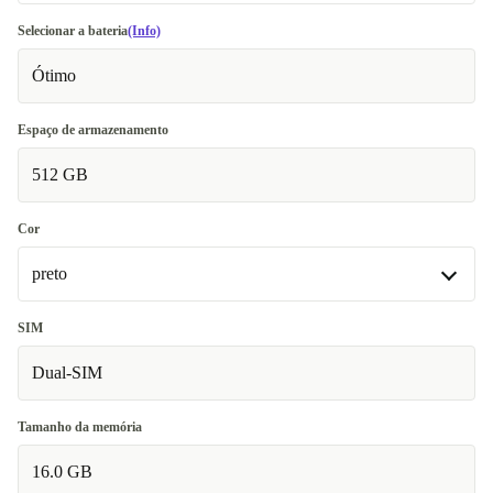
Bom
Selecionar a bateria
(Info)
Ótimo
Muito bom
+6,99 €
Excelente
+29,99 €
Espaço de armazenamento
512 GB
Cor
preto
preto
SIM
Dual-SIM
violeta
+285 €
Tamanho da memória
16.0 GB