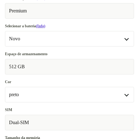
Premium
Selecionar a bateria
(Info)
Novo
Novo
Espaço de armazenamento
Disponível noutras configurações
512 GB
Ótimo
+272,26 €
Cor
preto
preto
SIM
Disponível noutras configurações
Dual-SIM
azul
+272,26 €
Tamanho da memória