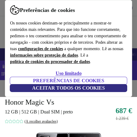
Obtenha o App
Baixar
Preferências de cookies
Use o refurbed de forma rápida e fácil
Os nossos cookies destinam-se principalmente a mostrar-te
conteúdos mais relevantes. Para que isto funcione corretamente,
pedimos o teu consentimento para analisar o teu comportamento de
navegação - com cookies próprios e de terceiros. Podes alterar as
tuas
configurações de cookies
a qualquer momento. Lê as nossas
Telemóveis
Computadores Portáteis
Tablets
Smartwatches
Acessóri
informações sobre proteção de dados
. Lê a
política de cookies do processador de dados
.
📱 Poupa 5% EXTRA em todos os iPhones – Código:
Uso limitado
IPHONEDEAL –
TC
PREFERÊNCIAS DE COOKIES
Início
Produtos
ACEITAR TODOS OS COOKIES
Telemóveis e smartphones
Telemóveis Honor
Honor Magic Vs
687 €
12 GB | 512 GB | Dual SIM | preto
1.239 €
(A recolher avaliações)