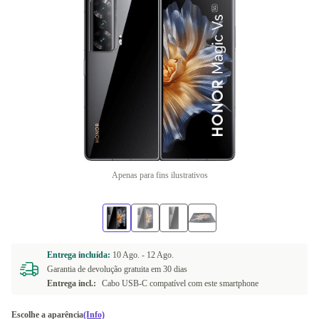
Apenas para fins ilustrativos
Entrega incluída:
10 Ago. -
12 Ago.
Garantia de devolução gratuita em 30 dias
Entrega incl.:
Cabo USB-C compatível com este smartphone
Escolhe a aparência
(Info)