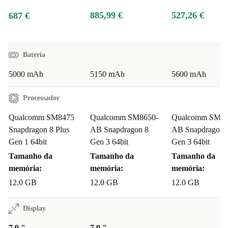
885,99 €
527,26 €
687 €
Bateria
5000 mAh
5150 mAh
5600 mAh
Processador
Qualcomm SM8475
Qualcomm SM8650-
Qualcomm SM86
Snapdragon 8 Plus
AB Snapdragon 8
AB Snapdragon 
Gen 1 64bit
Gen 3 64bit
Gen 3 64bit
Tamanho da
Tamanho da
Tamanho da
memória:
memória:
memória:
12.0 GB
12.0 GB
12.0 GB
Display
7.9 "
7.9 "