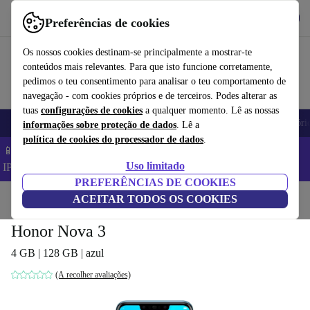
Obtenha o App
Baixar
Preferências de cookies
Use o refurbed de forma rápida e fácil
Os nossos cookies destinam-se principalmente a mostrar-te
conteúdos mais relevantes. Para que isto funcione corretamente,
pedimos o teu consentimento para analisar o teu comportamento de
navegação - com cookies próprios e de terceiros. Podes alterar as
tuas
configurações de cookies
a qualquer momento. Lê as nossas
Telemóveis
Computadores Portáteis
Tablets
Smartwatches
Acessóri
informações sobre proteção de dados
. Lê a
política de cookies do processador de dados
.
📱 Poupa 5% EXTRA em todos os iPhones – Código:
Uso limitado
IPHONEDEAL –
TC
PREFERÊNCIAS DE COOKIES
Início
Produtos
ACEITAR TODOS OS COOKIES
Telemóveis e smartphones
Telemóveis Honor
Honor Nova 3
4 GB | 128 GB | azul
(A recolher avaliações)