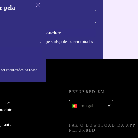
r pela
Pedir voucher
formações sobre o uso de dados pessoais podem ser encontrados
 nossa
Política de Privacidade
.
 ser encontrados na nossa
REFURBED EM
uentes
Portugal
produto
arantia
FAZ O DOWNLOAD DA APP
REFURBED