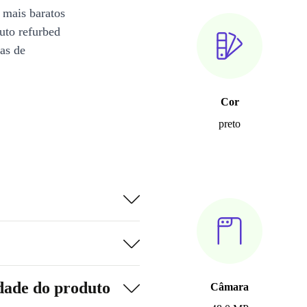
 mais baratos
uto refurbed
ias de
Cor
preto
dade do produto
Câmara