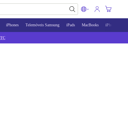
iPhones
Telemóveis Samsung
iPads
MacBooks
iPhone 13
TC