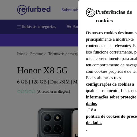
Sobre nós
Vender
Ajuda
Preferências de
cookies
Todas as categorias
🎒 Back to school
Telemóveis
Comp
Os nossos cookies destinam-s
principalmente a mostrar-te
📱
conteúdos mais relevantes. P
isto funcione corretamente, 
Início
Produtos
Telemóveis e smartphones
Telemóveis Honor
o teu consentimento para anal
teu comportamento de navega
Honor X8 5G
com cookies próprios e de ter
Podes alterar as tuas
6 GB | 128 GB | Dual-SIM | Midnight Black
configurações de cookies
a
qualquer momento. Lê as nos
(A recolher avaliações)
informações sobre proteção
dados
. Lê a
política de cookies do proc
de dados
.