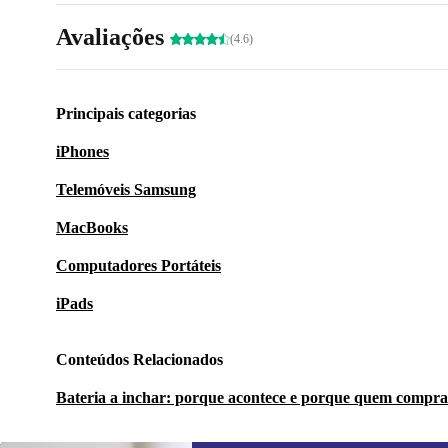
Avaliações
(4.6)
Principais categorias
iPhones
Telemóveis Samsung
MacBooks
Computadores Portáteis
iPads
Conteúdos Relacionados
Bateria a inchar: porque acontece e porque quem compra