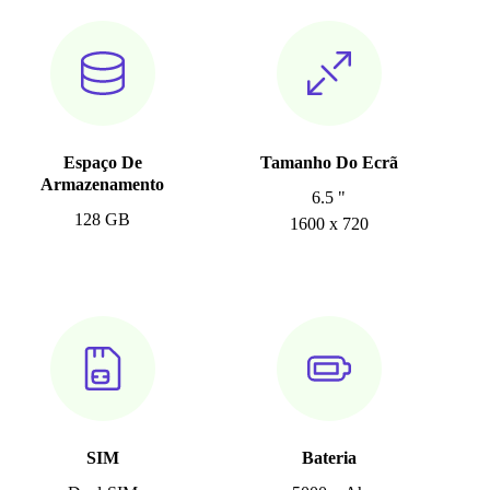
Espaço De
Tamanho Do Ecrã
Armazenamento
6.5 "
128 GB
1600 x 720
SIM
Bateria