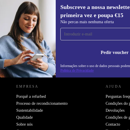
Subscreve a nossa newslette
primeira vez e poupa €15
Subscreve a nossa newsletter pela
Não percas mais nenhuma oferta
primeira vez e poupa 15€!
Não percas mais nenhuma oferta.
In
na
Pedir voucher
Informações sobre o uso de dados pessoais podem
REFURBED PORTUGAL - RETHINK NEW.
Política de Privacidade
EMPRESA
AJUDA
Porquê a refurbed
Perguntas freq
Processo de recondicionamento
Condições do 
Sustentabilidade
Devoluções
Qualidade
Condições de g
Sobre nós
Contacto