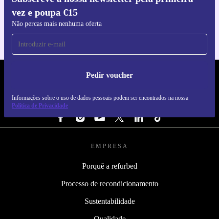
Faz o download da app refurbed
vez e poupa €15
Para iOS e Android
Não percas mais nenhuma oferta
Pedir voucher
REFURBED PORTUGAL - RETHINK NEW.
Informações sobre o uso de dados pessoais podem ser encontrados na nossa
SEGUE-NOS
Política de Privacidade
EMPRESA
Porquê a refurbed
Processo de recondicionamento
Sustentabilidade
Qualidade