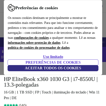
Obtenha o App
Baixar
Preferências de cookies
Use o refurbed de forma rápida e fácil
Os nossos cookies destinam-se principalmente a mostrar-te
conteúdos mais relevantes. Para que isto funcione corretamente,
pedimos o teu consentimento para analisar o teu comportamento de
navegação - com cookies próprios e de terceiros. Podes alterar as
tuas
configurações de cookies
a qualquer momento. Lê as nossas
Telemóveis
Computadores Portáteis
Tablets
Smartwatches
Acessóri
informações sobre proteção de dados
. Lê a
política de cookies do processador de dados
.
📱 Poupa 5% EXTRA em todos os iPhones – Código:
Uso limitado
IPHONEDEAL –
TC
PREFERÊNCIAS DE COOKIES
Início
Produtos
ACEITAR TODOS OS COOKIES
Computadores portáteis
Computadores portáteis HP
HP EliteBook x360 1030 G3 | i7-8550U |
13.3-polegadas
16 GB | 1 TB SSD | FP | Touch | iluminação do teclado | Win 11
Pro | DE
(5,0/5)