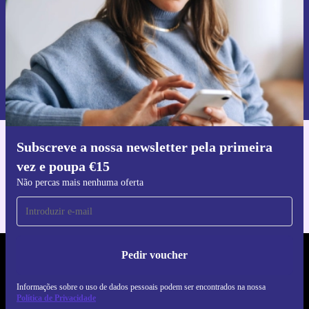
Pedir voucher
Informações sobre o uso de dados pessoais podem ser encontrados na
nossa
Política de Privacidade
.
Subscreve a nossa newsletter pela primeira
Faz o download da app refurbed
vez e poupa €15
Para iOS e Android
Não percas mais nenhuma oferta
Pedir voucher
REFURBED PORTUGAL - RETHINK NEW.
Informações sobre o uso de dados pessoais podem ser encontrados na nossa
SEGUE-NOS
Política de Privacidade