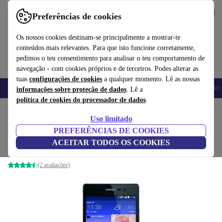
Obtenha o App
Baixar
Preferências de cookies
Use o refurbed de forma rápida e fácil
Os nossos cookies destinam-se principalmente a mostrar-te
conteúdos mais relevantes. Para que isto funcione corretamente,
pedimos o teu consentimento para analisar o teu comportamento de
navegação - com cookies próprios e de terceiros. Podes alterar as
tuas
configurações de cookies
a qualquer momento. Lê as nossas
Telemóveis
Computadores Portáteis
Tablets
Smartwatches
Acessóri
informações sobre proteção de dados
. Lê a
política de cookies do processador de dados
.
Início
Produtos
Telemóveis e smartphones
Telemóveis Huawei
Uso limitado
PREFERÊNCIAS DE COOKIES
Huawei Ascend P7
ACEITAR TODOS OS COOKIES
preto
(2 avaliações)