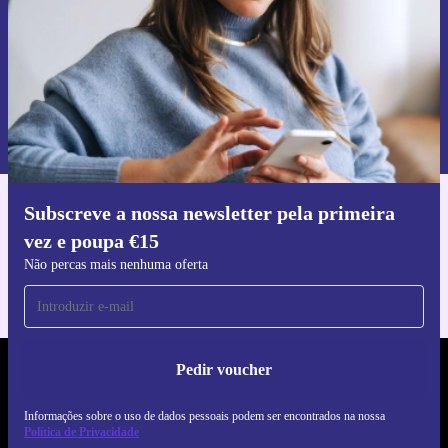
Pedir voucher
Informações sobre o uso de dados pessoais podem ser encontrados na
nossa
Política de Privacidade
.
Subscreve a nossa newsletter pela primeira
Faz o download da app refurbed
vez e poupa €15
Para iOS e Android
Não percas mais nenhuma oferta
Pedir voucher
REFURBED PORTUGAL - RETHINK NEW.
Informações sobre o uso de dados pessoais podem ser encontrados na nossa
SEGUE-NOS
Política de Privacidade