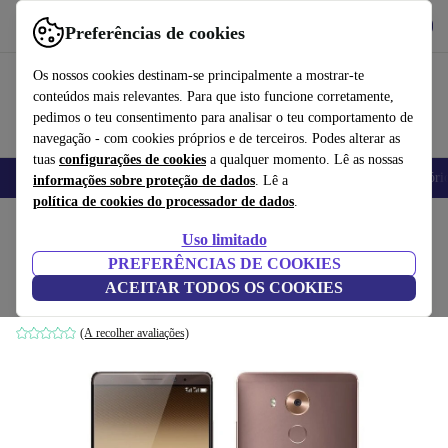
Obtenha o App
Baixar
Preferências de cookies
Use o refurbed de forma rápida e fácil
Os nossos cookies destinam-se principalmente a mostrar-te
conteúdos mais relevantes. Para que isto funcione corretamente,
pedimos o teu consentimento para analisar o teu comportamento de
navegação - com cookies próprios e de terceiros. Podes alterar as
tuas
configurações de cookies
a qualquer momento. Lê as nossas
Telemóveis
Computadores Portáteis
Tablets
Smartwatches
Acessóri
informações sobre proteção de dados
. Lê a
política de cookies do processador de dados
.
Início
Produtos
Telemóveis e smartphones
Telemóveis Huawei
Uso limitado
PREFERÊNCIAS DE COOKIES
Huawei Mate 8
ACEITAR TODOS OS COOKIES
3 GB | 32 GB | castanho
(A recolher avaliações)