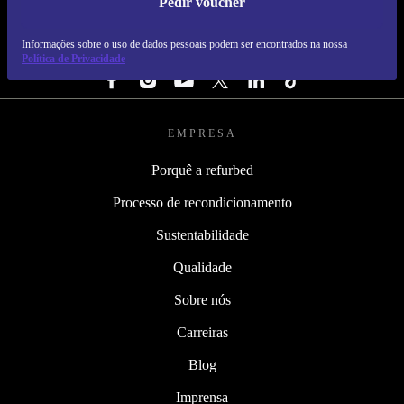
Pedir voucher
REFURBED PORTUGAL - RETHINK NEW.
Informações sobre o uso de dados pessoais podem ser encontrados na nossa
SEGUE-NOS
Política de Privacidade
EMPRESA
Porquê a refurbed
Processo de recondicionamento
Sustentabilidade
Qualidade
Sobre nós
Carreiras
Blog
Imprensa