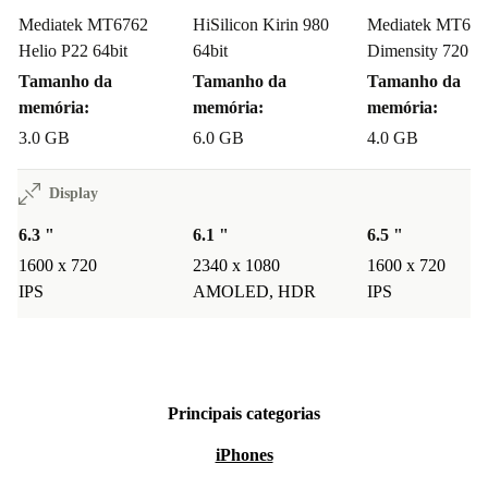
Mediatek MT6762
HiSilicon Kirin 980
Mediatek MT68
Helio P22 64bit
64bit
Dimensity 720 64
Tamanho da
Tamanho da
Tamanho da
memória:
memória:
memória:
3.0 GB
6.0 GB
4.0 GB
Display
6.3 "
6.1 "
6.5 "
1600 x 720
2340 x 1080
1600 x 720
IPS
AMOLED, HDR
IPS
Principais categorias
iPhones