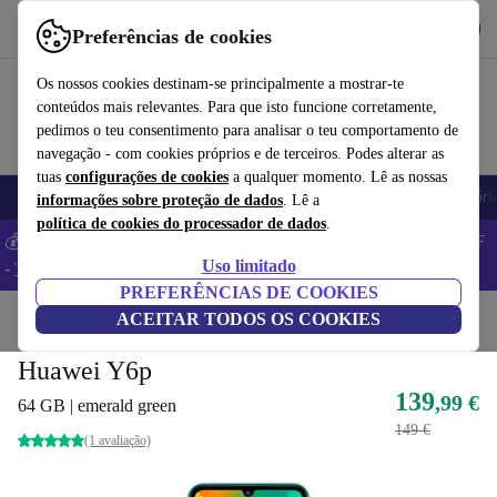
Obtenha o App
Baixar
Preferências de cookies
Use o refurbed de forma rápida e fácil
Os nossos cookies destinam-se principalmente a mostrar-te
conteúdos mais relevantes. Para que isto funcione corretamente,
pedimos o teu consentimento para analisar o teu comportamento de
navegação - com cookies próprios e de terceiros. Podes alterar as
tuas
configurações de cookies
a qualquer momento. Lê as nossas
Telemóveis
Computadores Portáteis
Tablets
Smartwatches
Acessóri
informações sobre proteção de dados
. Lê a
política de cookies do processador de dados
.
💰 Poupa MAIS -5% em MacBooks e iPads – Código: BACK5OFF
Uso limitado
-
TC
PREFERÊNCIAS DE COOKIES
Início
Produtos
ACEITAR TODOS OS COOKIES
Telemóveis e smartphones
Telemóveis Huawei
Huawei Y6p
139
,99 €
64 GB | emerald green
149 €
(1 avaliação)