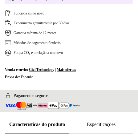
Funciona como novo
Experimenta gratuitamente por 30 dias
Garantia mínima de 12 meses
Métodos de pagamento flexíveis
Poupa CO₂ em relação a um novo
Venda e envio:
Givi Technology
|
Mais ofertas
Envio de:
Espanha
Pagamentos seguros
Características do produto
Especificações