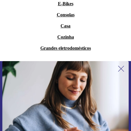
E-Bikes
Consolas
Casa
Cozinha
Grandes eletrodomésticos
Subscreve a nossa newsletter pela
primeira vez e poupa 15€!
Não percas mais nenhuma oferta.
Pedir voucher
Informações sobre o uso de dados pessoais podem ser encontrados na