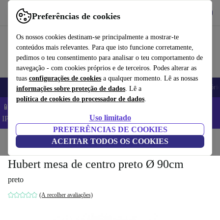
Obtenha o App
Baixar
Preferências de cookies
Use o refurbed de forma rápida e fácil
Os nossos cookies destinam-se principalmente a mostrar-te
conteúdos mais relevantes. Para que isto funcione corretamente,
pedimos o teu consentimento para analisar o teu comportamento de
navegação - com cookies próprios e de terceiros. Podes alterar as
tuas
configurações de cookies
a qualquer momento. Lê as nossas
Telemóveis
Computadores Portáteis
Tablets
Smartwatches
Acessóri
informações sobre proteção de dados
. Lê a
política de cookies do processador de dados
.
📱 Poupa 5% EXTRA em todos os iPhones – Código:
Uso limitado
IPHONEDEAL –
TC
PREFERÊNCIAS DE COOKIES
Início
Produtos
ACEITAR TODOS OS COOKIES
Casa
Móveis
Hubert mesa de centro preto Ø 90cm
preto
(A recolher avaliações)