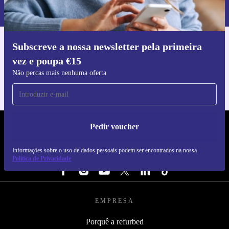
nossa
Política de Privacidade
.
Subscreve a nossa newsletter pela primeira
Faz o download da app refurbed
vez e poupa €15
Para iOS e Android
Não percas mais nenhuma oferta
Pedir voucher
REFURBED PORTUGAL - RETHINK NEW.
Informações sobre o uso de dados pessoais podem ser encontrados na nossa
SEGUE-NOS
Política de Privacidade
EMPRESA
Porquê a refurbed