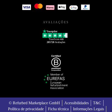
AVALIAÇÕES
Trustpilot
TrustScore
4.6
205720
Avaliações
© Refurbed Marketplace GmbH
Acessibilidades
T&C
Política de privacidade
Ficha técnica
Informações Legais