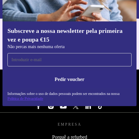
Informações sobre o uso de dados pessoais podem ser encontrados na
nossa
Política de Privacidade
.
Subscreve a nossa newsletter pela primeira
Faz o download da app refurbed
vez e poupa €15
Para iOS e Android
Não percas mais nenhuma oferta
Pedir voucher
REFURBED PORTUGAL - RETHINK NEW.
Informações sobre o uso de dados pessoais podem ser encontrados na nossa
SEGUE-NOS
Política de Privacidade
EMPRESA
Porquê a refurbed