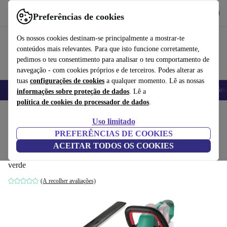
Obtenha o App
Baixar
Preferências de cookies
Use o refurbed de forma rápida e fácil
Os nossos cookies destinam-se principalmente a mostrar-te
conteúdos mais relevantes. Para que isto funcione corretamente,
pedimos o teu consentimento para analisar o teu comportamento de
navegação - com cookies próprios e de terceiros. Podes alterar as
tuas
configurações de cookies
a qualquer momento. Lê as nossas
Telemóveis
Computadores Portáteis
Tablets
Smartwatches
Acessóri
informações sobre proteção de dados
. Lê a
política de cookies do processador de dados
.
Início
Produtos
Jardim
Ferramentas de jardim
Uso limitado
PREFERÊNCIAS DE COOKIES
HYECHO 2000SPM 36V Cortador de
ACEITAR TODOS OS COOKIES
sebes sem fio
verde
(A recolher avaliações)