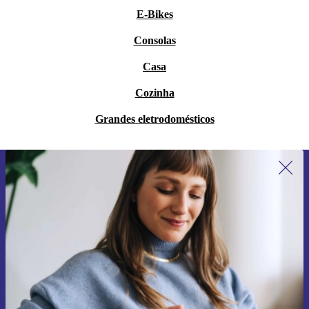
E-Bikes
Consolas
Casa
Cozinha
Grandes eletrodomésticos
Subscreve a nossa newsletter pela
primeira vez e poupa 15€!
Não percas mais nenhuma oferta.
Pedir voucher