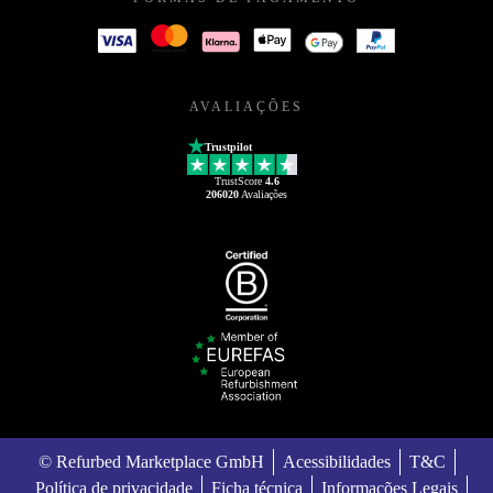
AVALIAÇÕES
Trustpilot
TrustScore
4.6
206020
Avaliações
© Refurbed Marketplace GmbH
Acessibilidades
T&C
Política de privacidade
Ficha técnica
Informações Legais