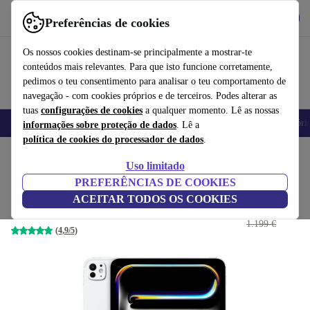
Obtenha o App
Baixar
Preferências de cookies
Use o refurbed de forma rápida e fácil
Os nossos cookies destinam-se principalmente a mostrar-te
conteúdos mais relevantes. Para que isto funcione corretamente,
pedimos o teu consentimento para analisar o teu comportamento de
navegação - com cookies próprios e de terceiros. Podes alterar as
tuas
configurações de cookies
a qualquer momento. Lê as nossas
Telemóveis
Computadores Portáteis
Tablets
Smartwatches
Acessóri
informações sobre proteção de dados
. Lê a
política de cookies do processador de dados
.
Início
Produtos
Tablets
iPads
Uso limitado
PREFERÊNCIAS DE COOKIES
iPad Pro (2024) | 11"
ACEITAR TODOS OS COOKIES
856
,99 €
8 GB | 256 GB | prateado | Vidro padrão
1.199 €
(4,9/5)