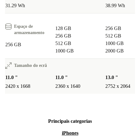
31.29 Wh
38.99 Wh
Espaço de
128 GB
256 GB
armazenamento
256 GB
512 GB
512 GB
1000 GB
256 GB
1000 GB
2000 GB
Tamanho do ecrã
11.0 "
11.0 "
13.0 "
2420 x 1668
2360 x 1640
2752 x 2064
Principais categorias
iPhones