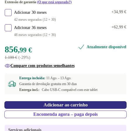
Extensão de garantia
(O que está segurado?)
16.0 GB
+643,68 €
+34,99 €
Adicionar 30 meses
42 meses segurados (12 + 30)
+62,99 €
Adicionar 36 meses
48 meses segurados (12 + 36)
856
Atualmente disponível
,99 €
1.199 €
(-29%)
Compare com produtos semelhantes
Entrega incluída:
11 Ago. -
13 Ago.
Garantia de devolução gratuita em 30 dias
Entrega incl.:
Cabo USB-C compatível com este tablet
Adicionar ao carrinho
Encomenda agora – paga depois
Serviços adicionais