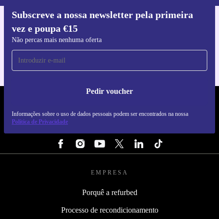
Subscreve a nossa newsletter pela primeira
vez e poupa €15
Faz o download da app refurbed
Para iOS e Android
Não percas mais nenhuma oferta
Pedir voucher
REFURBED PORTUGAL - RETHINK NEW.
Informações sobre o uso de dados pessoais podem ser encontrados na nossa
Política de Privacidade
SEGUE-NOS
EMPRESA
Porquê a refurbed
Processo de recondicionamento