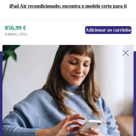
iPad Air recondicionado: encontra o modelo certo para ti
856,99 €
Adicionar ao carrinho
1.199 €
(-29%)
Subscreve a nossa newsletter pela
primeira vez e poupa 15€!
Não percas mais nenhuma oferta.
Pedir voucher
Informações sobre o uso de dados pessoais podem ser encontrados na
nossa
Política de Privacidade
.