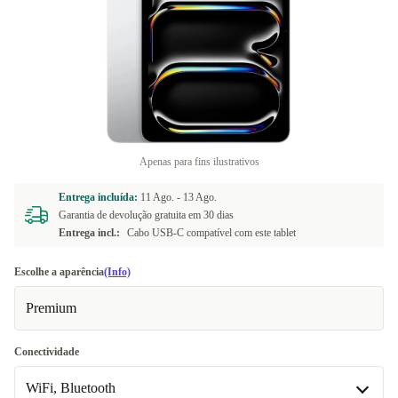
Apenas para fins ilustrativos
Entrega incluída:
11 Ago. -
13 Ago.
Garantia de devolução gratuita em 30 dias
Entrega incl.:
Cabo USB-C compatível com este tablet
Escolhe a aparência
(Info)
Premium
Conectividade
WiFi, Bluetooth