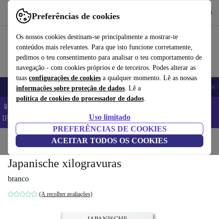
Obtenha o App
Baixar
Preferências de cookies
Use o refurbed de forma rápida e fácil
Os nossos cookies destinam-se principalmente a mostrar-te
conteúdos mais relevantes. Para que isto funcione corretamente,
pedimos o teu consentimento para analisar o teu comportamento de
navegação - com cookies próprios e de terceiros. Podes alterar as
tuas
configurações de cookies
a qualquer momento. Lê as nossas
Telemóveis
Computadores Portáteis
Tablets
Smartwatches
Acessóri
informações sobre proteção de dados
. Lê a
política de cookies do processador de dados
.
📱 Poupa 5% EXTRA em todos os iPhones – Código:
Uso limitado
IPHONEDEAL –
TC
PREFERÊNCIAS DE COOKIES
Início
Produtos
ACEITAR TODOS OS COOKIES
Casa
Móveis
Japanische xilogravuras
branco
(A recolher avaliações)