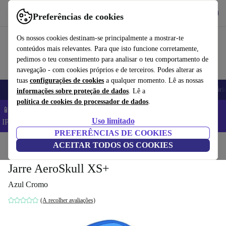
Obtenha o App
Baixar
Preferências de cookies
Use o refurbed de forma rápida e fácil
Os nossos cookies destinam-se principalmente a mostrar-te
conteúdos mais relevantes. Para que isto funcione corretamente,
pedimos o teu consentimento para analisar o teu comportamento de
navegação - com cookies próprios e de terceiros. Podes alterar as
tuas
configurações de cookies
a qualquer momento. Lê as nossas
Telemóveis
Computadores Portáteis
Tablets
Smartwatches
Acessóri
informações sobre proteção de dados
. Lê a
política de cookies do processador de dados
.
📱 Poupa 5% EXTRA em todos os iPhones – Código:
Uso limitado
IPHONEDEAL –
TC
PREFERÊNCIAS DE COOKIES
Início
Produtos
ACEITAR TODOS OS COOKIES
Áudio
Alti-falantes
Jarre AeroSkull XS+
Azul Cromo
(A recolher avaliações)