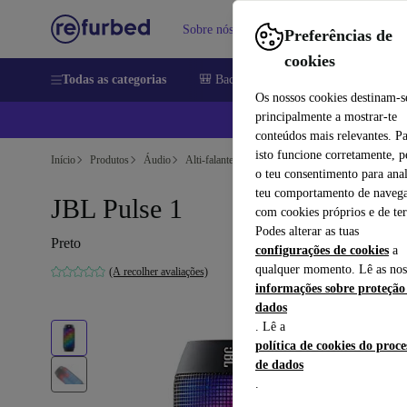
Sobre nós
Vender
Ajuda
Preferências de
cookies
Todas as categorias
🎒 Back to school
Telemóveis
Comp
Os nossos cookies destinam-s
principalmente a mostrar-te
📱
conteúdos mais relevantes. P
isto funcione corretamente, 
Início
Produtos
Áudio
Alti-falantes
o teu consentimento para anal
teu comportamento de navega
JBL Pulse 1
com cookies próprios e de ter
Podes alterar as tuas
Preto
configurações de cookies
a
qualquer momento. Lê as nos
(A recolher avaliações)
informações sobre proteção
dados
. Lê a
política de cookies do proc
de dados
.