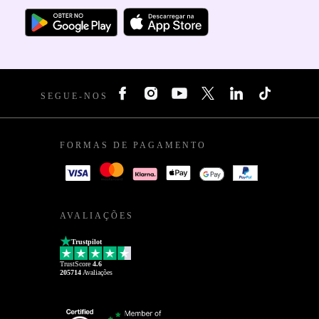
SEGUE-NOS
FORMAS DE PAGAMENTO
AVALIAÇÕES
Trustpilot
TrustScore
4.6
205714
Avaliações