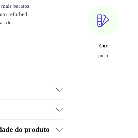
 mais baratos
uto refurbed
ias de
Cor
preto
dade do produto