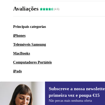
Avaliações
(4.6)
Principais categorias
iPhones
Telemóveis Samsung
MacBooks
Computadores Portáteis
iPads
Subscreve a nossa newslette
primeira vez e poupa €15
Subscreve a nossa newsletter pela
Não percas mais nenhuma oferta