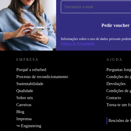
primeira vez e poupa 15€!
Não percas mais nenhuma oferta.
In
na
Pedir voucher
Informações sobre o uso de dados pessoais podem
REFURBED PORTUGAL - RETHINK NEW.
Política de Privacidade
EMPRESA
AJUDA
Porquê a refurbed
Perguntas freq
Processo de recondicionamento
Condições do 
Sustentabilidade
Devoluções
Qualidade
Condições de g
Sobre nós
Contacto
Carreiras
Torna-te um f
Blog
Imprensa
Rescisões de 
↪ Engineering