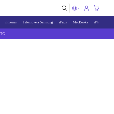
iPhones
Telemóveis Samsung
iPads
MacBooks
iPhone 13
TC