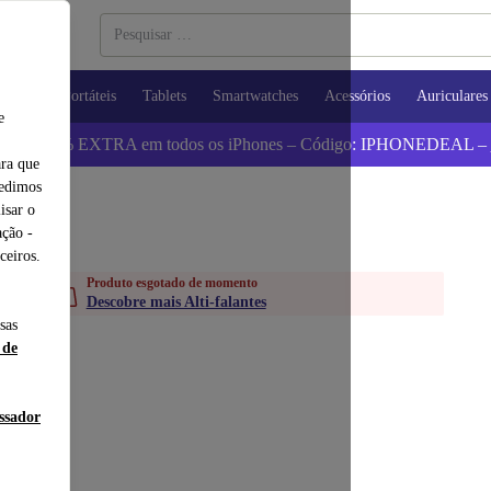
utadores Portáteis
Tablets
Smartwatches
Acessórios
Auriculares
e
 Poupa 5% EXTRA em todos os iPhones – Código: IPHONEDEAL –
ara que
pedimos
isar o
ção -
ceiros.
Produto esgotado de momento
Descobre mais Alti-falantes
sas
 de
essador