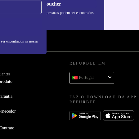
Pedir voucher
formações sobre o uso de dados pessoais podem ser encontrados
 nossa
Política de Privacidade
.
 ser encontrados na nossa
REFURBED EM
uentes
Portugal
produto
arantia
FAZ O DOWNLOAD DA APP
REFURBED
ornecedor
Contrato