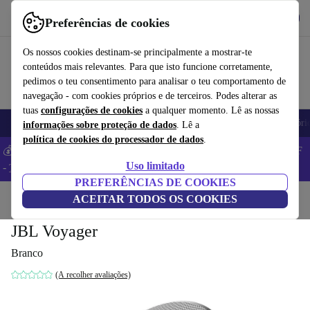
Obtenha o App
Baixar
Preferências de cookies
Use o refurbed de forma rápida e fácil
Os nossos cookies destinam-se principalmente a mostrar-te
conteúdos mais relevantes. Para que isto funcione corretamente,
pedimos o teu consentimento para analisar o teu comportamento de
navegação - com cookies próprios e de terceiros. Podes alterar as
tuas
configurações de cookies
a qualquer momento. Lê as nossas
Telemóveis
Computadores Portáteis
Tablets
Smartwatches
Acessóri
informações sobre proteção de dados
. Lê a
política de cookies do processador de dados
.
💰 Poupa MAIS -5% em MacBooks e iPads – Código: BACK5OFF
Uso limitado
-
TC
PREFERÊNCIAS DE COOKIES
Início
Produtos
ACEITAR TODOS OS COOKIES
Áudio
Alti-falantes
JBL Voyager
Branco
(A recolher avaliações)