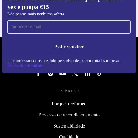
vez e poupa €15
Para iOS e Android
Não percas mais nenhuma oferta
Pedir voucher
REFURBED PORTUGAL - RETHINK NEW.
Informações sobre o uso de dados pessoais podem ser encontrados na nossa
SEGUE-NOS
Política de Privacidade
EMPRESA
Porquê a refurbed
Processo de recondicionamento
Sustentabilidade
Qualidade