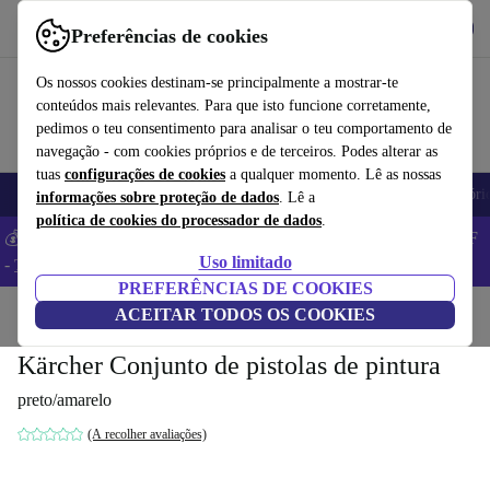
Obtenha o App
Baixar
Preferências de cookies
Use o refurbed de forma rápida e fácil
Os nossos cookies destinam-se principalmente a mostrar-te
conteúdos mais relevantes. Para que isto funcione corretamente,
pedimos o teu consentimento para analisar o teu comportamento de
navegação - com cookies próprios e de terceiros. Podes alterar as
tuas
configurações de cookies
a qualquer momento. Lê as nossas
Telemóveis
Computadores Portáteis
Tablets
Smartwatches
Acessóri
informações sobre proteção de dados
. Lê a
política de cookies do processador de dados
.
💰 Poupa MAIS -5% em MacBooks e iPads – Código: BACK5OFF
Uso limitado
-
TC
PREFERÊNCIAS DE COOKIES
Início
Produtos
ACEITAR TODOS OS COOKIES
Jardim
Ferramentas de jardim
Kärcher Conjunto de pistolas de pintura
preto/amarelo
(A recolher avaliações)