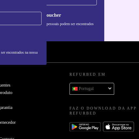
Pedir voucher
formações sobre o uso de dados pessoais podem ser encontrados
 nossa
Política de Privacidade
.
 ser encontrados na nossa
REFURBED EM
uentes
Portugal
produto
arantia
FAZ O DOWNLOAD DA APP
REFURBED
ornecedor