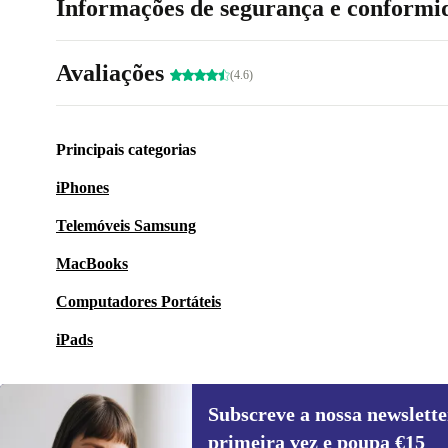
Informações de segurança e conformi
Avaliações
(4.6)
Principais categorias
iPhones
Telemóveis Samsung
MacBooks
Computadores Portáteis
iPads
Subscreve a nossa newslette
primeira vez e poupa €15