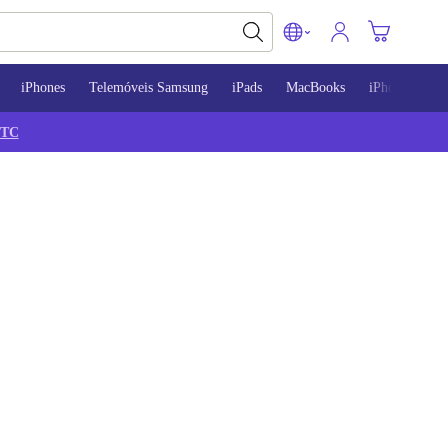
iPhones
Telemóveis Samsung
iPads
MacBooks
iPhone 13
TC