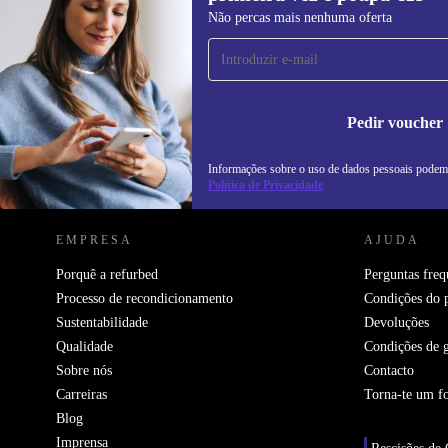
Subscreve a nossa newsletter pela
Não percas mais nenhuma oferta
primeira vez e poupa 15€!
Não percas mais nenhuma oferta.
In
na
Pedir voucher
Informações sobre o uso de dados pessoais podem
REFURBED PORTUGAL - RETHINK NEW.
Política de Privacidade
EMPRESA
AJUDA
Porquê a refurbed
Perguntas freq
Processo de recondicionamento
Condições do 
Sustentabilidade
Devoluções
Qualidade
Condições de g
Sobre nós
Contacto
Carreiras
Torna-te um f
Blog
Imprensa