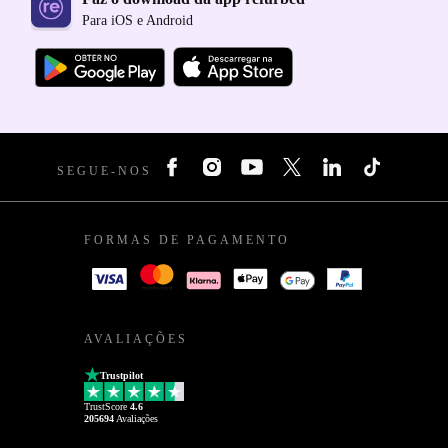
Para iOS e Android
SEGUE-NOS
FORMAS DE PAGAMENTO
AVALIAÇÕES
Trustpilot
TrustScore
4.6
205694
Avaliações