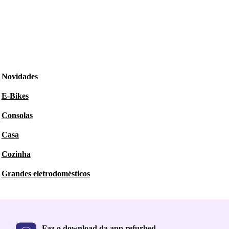
Novidades
E-Bikes
Consolas
Casa
Cozinha
Grandes eletrodomésticos
Faz o download da app refurbed