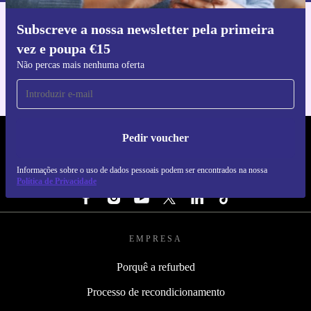
Subscreve a nossa newsletter pela primeira
Faz o download da app refurbed
vez e poupa €15
Para iOS e Android
Não percas mais nenhuma oferta
Pedir voucher
REFURBED PORTUGAL - RETHINK NEW.
Informações sobre o uso de dados pessoais podem ser encontrados na nossa
SEGUE-NOS
Política de Privacidade
EMPRESA
Porquê a refurbed
Processo de recondicionamento