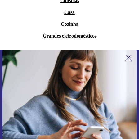
Consolas
Casa
Cozinha
Grandes eletrodomésticos
Subscreve a nossa newsletter pela
primeira vez e poupa 15€!
Não percas mais nenhuma oferta.
Pedir voucher
Informações sobre o uso de dados pessoais podem ser encontrados na
nossa
Política de Privacidade
.