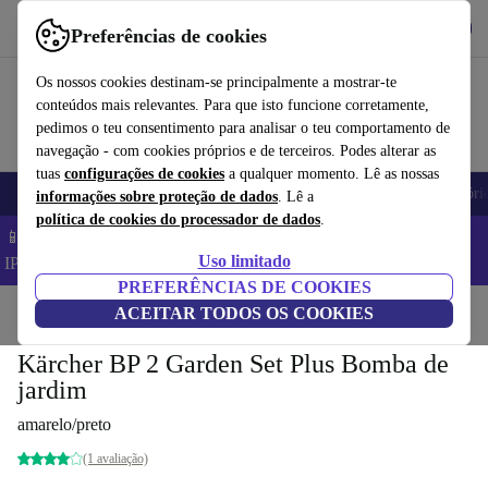
Obtenha o App
Baixar
Preferências de cookies
Use o refurbed de forma rápida e fácil
Os nossos cookies destinam-se principalmente a mostrar-te
conteúdos mais relevantes. Para que isto funcione corretamente,
pedimos o teu consentimento para analisar o teu comportamento de
navegação - com cookies próprios e de terceiros. Podes alterar as
tuas
configurações de cookies
a qualquer momento. Lê as nossas
Telemóveis
Computadores Portáteis
Tablets
Smartwatches
Acessóri
informações sobre proteção de dados
. Lê a
política de cookies do processador de dados
.
📱 Poupa 5% EXTRA em todos os iPhones – Código:
Uso limitado
IPHONEDEAL –
TC
PREFERÊNCIAS DE COOKIES
Início
Produtos
ACEITAR TODOS OS COOKIES
Jardim
Ferramentas de jardim
Kärcher BP 2 Garden Set Plus Bomba de
jardim
amarelo/preto
(1 avaliação)