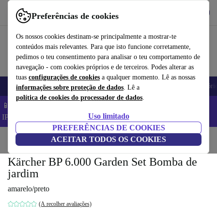
Obtenha o App
Baixar
Preferências de cookies
Use o refurbed de forma rápida e fácil
Os nossos cookies destinam-se principalmente a mostrar-te
conteúdos mais relevantes. Para que isto funcione corretamente,
pedimos o teu consentimento para analisar o teu comportamento de
navegação - com cookies próprios e de terceiros. Podes alterar as
tuas
configurações de cookies
a qualquer momento. Lê as nossas
Telemóveis
Computadores Portáteis
Tablets
Smartwatches
Acessóri
informações sobre proteção de dados
. Lê a
política de cookies do processador de dados
.
📱 Poupa 5% EXTRA em todos os iPhones – Código:
Uso limitado
IPHONEDEAL –
TC
PREFERÊNCIAS DE COOKIES
Início
Produtos
ACEITAR TODOS OS COOKIES
Jardim
Ferramentas de jardim
Kärcher BP 6.000 Garden Set Bomba de
jardim
amarelo/preto
(A recolher avaliações)