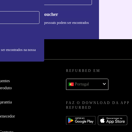
Pedir voucher
formações sobre o uso de dados pessoais podem ser encontrados
 nossa
Política de Privacidade
.
 ser encontrados na nossa
REFURBED EM
uentes
Portugal
produto
arantia
FAZ O DOWNLOAD DA APP
REFURBED
ornecedor