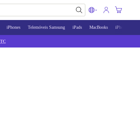
iPhones
Telemóveis Samsung
iPads
MacBooks
iPhone 13
TC