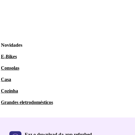
Novidades
E-Bikes
Consolas
Casa
Cozinha
Grandes eletrodomésticos
Faz o download da app refurbed