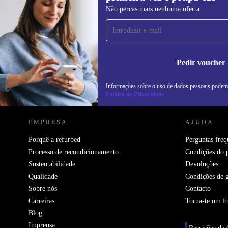
Subscreve a nossa newsletter pela
Não percas mais nenhuma oferta
primeira vez e poupa 15€!
Não percas mais nenhuma oferta.
In
na
Pedir voucher
Informações sobre o uso de dados pessoais podem
REFURBED PORTUGAL - RETHINK NEW.
Política de Privacidade
EMPRESA
AJUDA
Porquê a refurbed
Perguntas freq
Processo de recondicionamento
Condições do 
Sustentabilidade
Devoluções
Qualidade
Condições de g
Sobre nós
Contacto
Carreiras
Torna-te um f
Blog
Imprensa