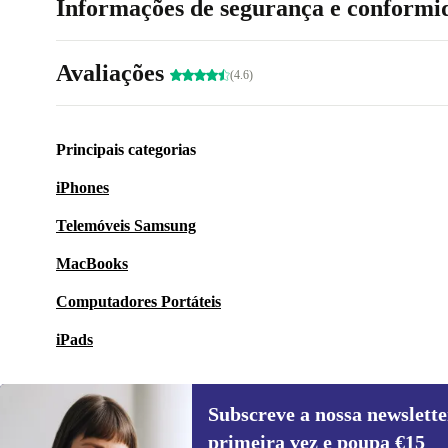
Informações de segurança e conformi
Avaliações
(4.6)
Principais categorias
iPhones
Telemóveis Samsung
MacBooks
Computadores Portáteis
iPads
Subscreve a nossa newslette
primeira vez e poupa €15