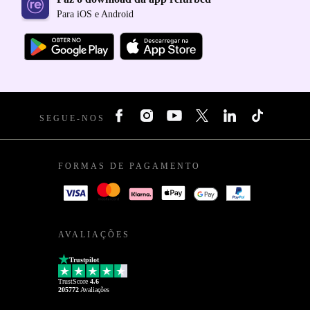
Para iOS e Android
SEGUE-NOS
FORMAS DE PAGAMENTO
AVALIAÇÕES
Trustpilot
TrustScore
4.6
205772
Avaliações