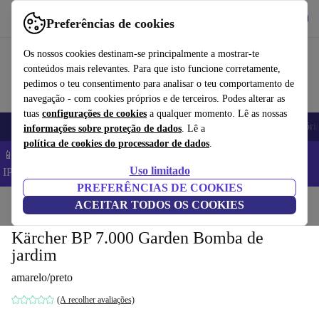
Obtenha o App
Baixar
Preferências de cookies
Use o refurbed de forma rápida e fácil
Os nossos cookies destinam-se principalmente a mostrar-te
conteúdos mais relevantes. Para que isto funcione corretamente,
pedimos o teu consentimento para analisar o teu comportamento de
navegação - com cookies próprios e de terceiros. Podes alterar as
tuas
configurações de cookies
a qualquer momento. Lê as nossas
Telemóveis
Computadores Portáteis
Tablets
Smartwatches
Acessóri
informações sobre proteção de dados
. Lê a
política de cookies do processador de dados
.
📱 Poupa 5% EXTRA em todos os iPhones – Código:
Uso limitado
IPHONEDEAL –
TC
PREFERÊNCIAS DE COOKIES
Início
Produtos
ACEITAR TODOS OS COOKIES
Jardim
Ferramentas de jardim
Kärcher BP 7.000 Garden Bomba de
jardim
amarelo/preto
(A recolher avaliações)