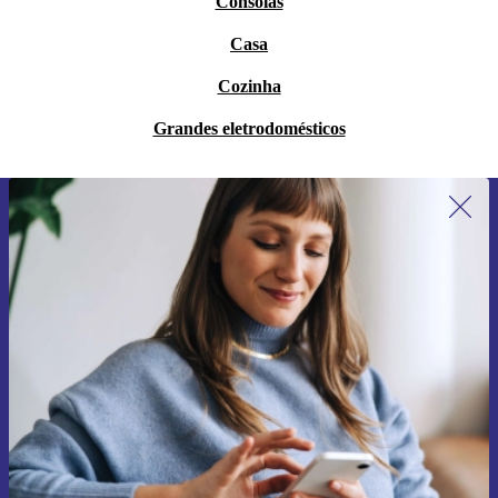
Consolas
Casa
Cozinha
Grandes eletrodomésticos
Subscreve a nossa newsletter pela
primeira vez e poupa 15€!
Não percas mais nenhuma oferta.
Pedir voucher
Informações sobre o uso de dados pessoais podem ser encontrados na
nossa
Política de Privacidade
.