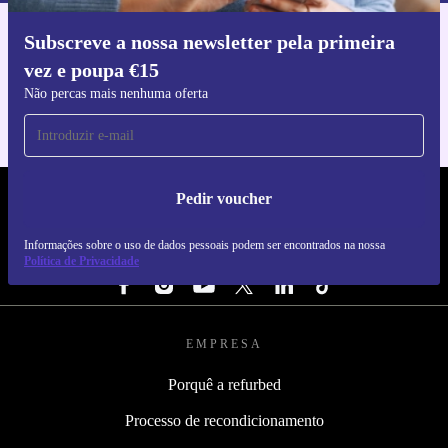
Subscreve a nossa newsletter pela primeira
Faz o download da app refurbed
vez e poupa €15
Para iOS e Android
Não percas mais nenhuma oferta
Pedir voucher
REFURBED PORTUGAL - RETHINK NEW.
Informações sobre o uso de dados pessoais podem ser encontrados na nossa
SEGUE-NOS
Política de Privacidade
EMPRESA
Porquê a refurbed
Processo de recondicionamento