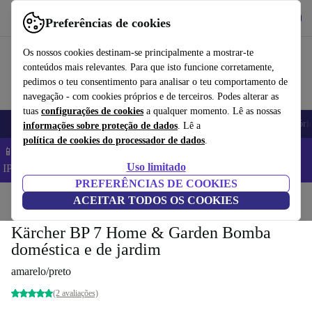
Obtenha o App
Baixar
Preferências de cookies
Use o refurbed de forma rápida e fácil
Os nossos cookies destinam-se principalmente a mostrar-te
conteúdos mais relevantes. Para que isto funcione corretamente,
pedimos o teu consentimento para analisar o teu comportamento de
navegação - com cookies próprios e de terceiros. Podes alterar as
tuas
configurações de cookies
a qualquer momento. Lê as nossas
Telemóveis
Computadores Portáteis
Tablets
Smartwatches
Acessóri
informações sobre proteção de dados
. Lê a
política de cookies do processador de dados
.
📱 Poupa 5% EXTRA em todos os iPhones – Código:
Uso limitado
IPHONEDEAL –
TC
PREFERÊNCIAS DE COOKIES
Início
Produtos
ACEITAR TODOS OS COOKIES
Jardim
Ferramentas de jardim
Kärcher BP 7 Home & Garden Bomba
doméstica e de jardim
amarelo/preto
(2 avaliações)