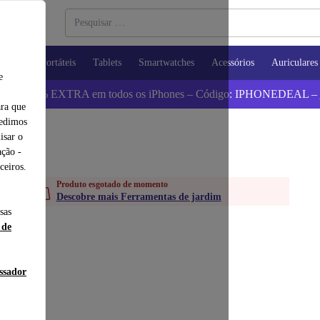
utadores Portáteis
Tablets
Smartwatches
Acessórios
Auriculares
e
 Poupa 5% EXTRA em todos os iPhones – Código: IPHONEDEAL –
ara que
pedimos
isar o
ção -
ceiros.
Produto esgotado de momento
Descobre mais Ferramentas de jardim
sas
 de
essador