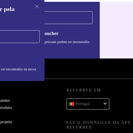
r pela
Pedir voucher
formações sobre o uso de dados pessoais podem ser encontrados
 nossa
Política de Privacidade
.
 ser encontrados na nossa
REFURBED EM
uentes
Portugal
produto
arantia
FAZ O DOWNLOAD DA APP
REFURBED