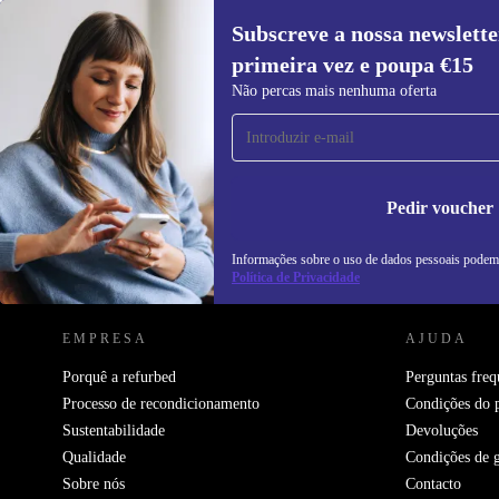
Subscreve a nossa newslette
primeira vez e poupa €15
Subscreve a nossa newsletter pela
Não percas mais nenhuma oferta
primeira vez e poupa 15€!
Não percas mais nenhuma oferta.
In
na
Pedir voucher
Informações sobre o uso de dados pessoais podem
REFURBED PORTUGAL - RETHINK NEW.
Política de Privacidade
EMPRESA
AJUDA
Porquê a refurbed
Perguntas freq
Processo de recondicionamento
Condições do 
Sustentabilidade
Devoluções
Qualidade
Condições de g
Sobre nós
Contacto