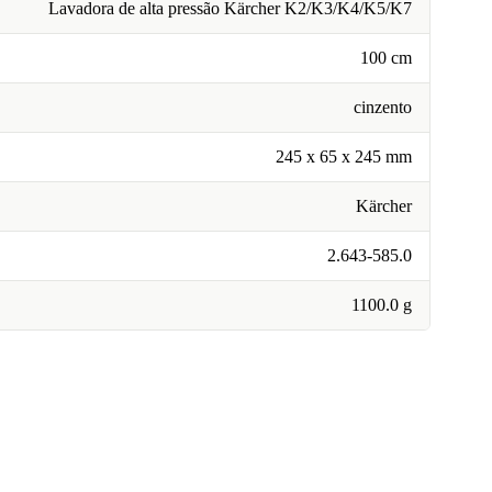
Lavadora de alta pressão Kärcher K2/K3/K4/K5/K7
100 cm
cinzento
245 x 65 x 245 mm
Kärcher
2.643-585.0
1100.0 g