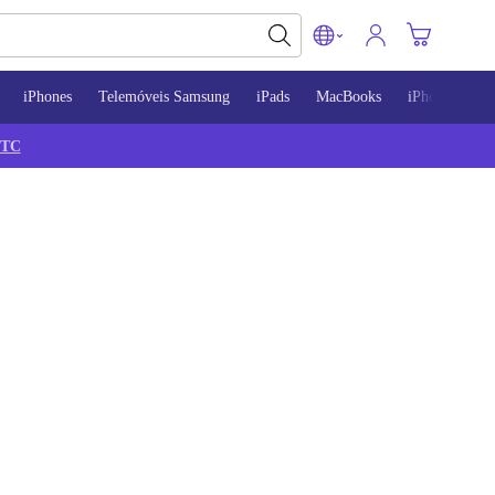
iPhones
Telemóveis Samsung
iPads
MacBooks
iPhone 13
TC