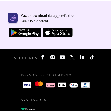
Faz o download da app refurbed
Para iOS e Android
SEGUE-NOS
FORMAS DE PAGAMENTO
AVALIAÇÕES
Trustpilot