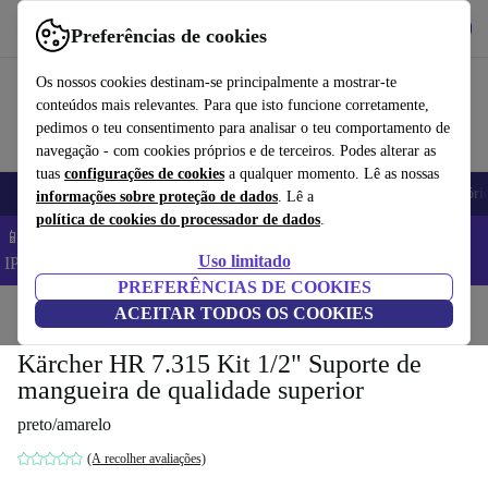
Obtenha o App
Baixar
Preferências de cookies
Use o refurbed de forma rápida e fácil
Os nossos cookies destinam-se principalmente a mostrar-te
conteúdos mais relevantes. Para que isto funcione corretamente,
pedimos o teu consentimento para analisar o teu comportamento de
navegação - com cookies próprios e de terceiros. Podes alterar as
tuas
configurações de cookies
a qualquer momento. Lê as nossas
Telemóveis
Computadores Portáteis
Tablets
Smartwatches
Acessóri
informações sobre proteção de dados
. Lê a
política de cookies do processador de dados
.
📱 Poupa 5% EXTRA em todos os iPhones – Código:
Uso limitado
IPHONEDEAL –
TC
PREFERÊNCIAS DE COOKIES
Início
Produtos
ACEITAR TODOS OS COOKIES
Jardim
Ferramentas de jardim
Kärcher HR 7.315 Kit 1/2" Suporte de
mangueira de qualidade superior
preto/amarelo
(A recolher avaliações)