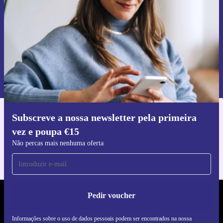
Pedir voucher
Informações sobre o uso de dados pessoais podem ser encontrados na
nossa
Política de Privacidade
.
Subscreve a nossa newsletter pela primeira
Faz o download da app refurbed
vez e poupa €15
Para iOS e Android
Não percas mais nenhuma oferta
Pedir voucher
REFURBED PORTUGAL - RETHINK NEW.
Informações sobre o uso de dados pessoais podem ser encontrados na nossa