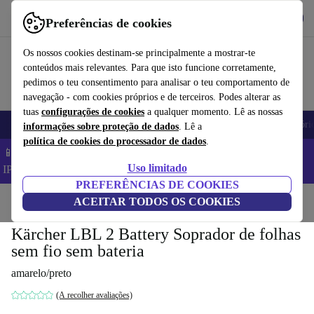
Obtenha o App
Baixar
Preferências de cookies
Use o refurbed de forma rápida e fácil
Os nossos cookies destinam-se principalmente a mostrar-te
conteúdos mais relevantes. Para que isto funcione corretamente,
pedimos o teu consentimento para analisar o teu comportamento de
navegação - com cookies próprios e de terceiros. Podes alterar as
tuas
configurações de cookies
a qualquer momento. Lê as nossas
Telemóveis
Computadores Portáteis
Tablets
Smartwatches
Acessóri
informações sobre proteção de dados
. Lê a
política de cookies do processador de dados
.
📱 Poupa 5% EXTRA em todos os iPhones – Código:
Uso limitado
IPHONEDEAL –
TC
PREFERÊNCIAS DE COOKIES
Início
Produtos
ACEITAR TODOS OS COOKIES
Jardim
Ferramentas de jardim
Kärcher LBL 2 Battery Soprador de folhas
sem fio sem bateria
amarelo/preto
(A recolher avaliações)