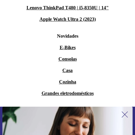
Lenovo ThinkPad T480 | i5-8350U | 14"
Apple Watch Ultra 2 (2023)
Novidades
E-Bikes
Consolas
Casa
Cozinha
Grandes eletrodomésticos
Subscreve a nossa newsletter pela
primeira vez e poupa 15€!
Não percas mais nenhuma oferta.