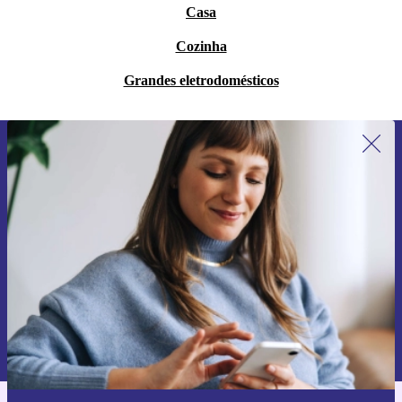
Casa
Cozinha
Grandes eletrodomésticos
Subscreve a nossa newsletter pela
primeira vez e poupa 15€!
Não percas mais nenhuma oferta.
Pedir voucher
Informações sobre o uso de dados pessoais podem ser encontrados na
nossa
Política de Privacidade
.