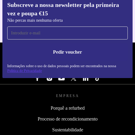
Subscreve a nossa newsletter pela primeira
Faz o download da app refurbed
vez e poupa €15
Para iOS e Android
Não percas mais nenhuma oferta
Pedir voucher
REFURBED PORTUGAL - RETHINK NEW.
Informações sobre o uso de dados pessoais podem ser encontrados na nossa
SEGUE-NOS
Política de Privacidade
EMPRESA
Porquê a refurbed
Processo de recondicionamento
Sustentabilidade