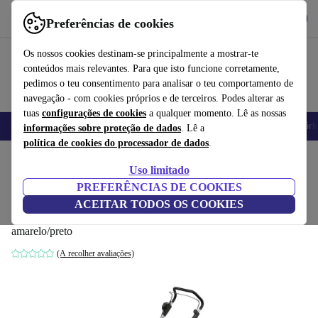
Obtenha o App
Baixar
Preferências de cookies
Use o refurbed de forma rápida e fácil
Os nossos cookies destinam-se principalmente a mostrar-te
conteúdos mais relevantes. Para que isto funcione corretamente,
pedimos o teu consentimento para analisar o teu comportamento de
navegação - com cookies próprios e de terceiros. Podes alterar as
tuas
configurações de cookies
a qualquer momento. Lê as nossas
Telemóveis
Computadores Portáteis
Tablets
Smartwatches
Acessóri
informações sobre proteção de dados
. Lê a
política de cookies do processador de dados
.
Início
Produtos
Jardim
Corta-relva
Uso limitado
PREFERÊNCIAS DE COOKIES
Kärcher LMO 5-18 Dual Battery Set
ACEITAR TODOS OS COOKIES
Cortador de relva sem fio
amarelo/preto
(A recolher avaliações)