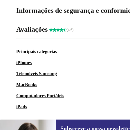
Informações de segurança e conformi
Avaliações
(4.6)
Principais categorias
iPhones
Telemóveis Samsung
MacBooks
Computadores Portáteis
iPads
Subscreve a nossa newslette