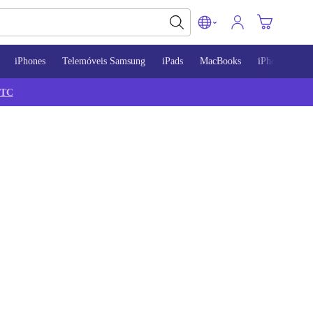
iPhones
Telemóveis Samsung
iPads
MacBooks
iPhone 13
TC