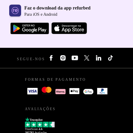
Faz o download da app refurbed
Para iOS e Android
SEGUE-NOS
FORMAS DE PAGAMENTO
AVALIAÇÕES
Trustpilot
TrustScore
4.6
205782
Avaliações