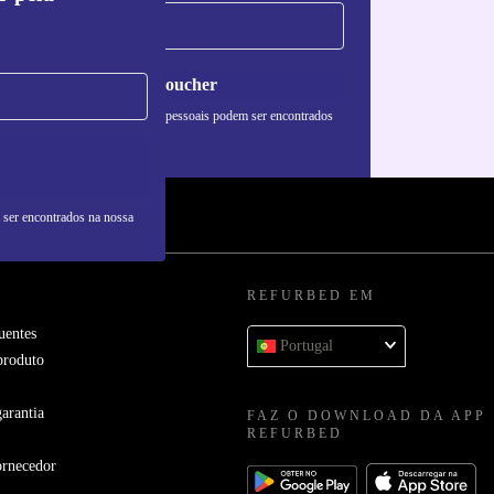
Pedir voucher
formações sobre o uso de dados pessoais podem ser encontrados
 nossa
Política de Privacidade
.
 ser encontrados na nossa
REFURBED EM
uentes
Portugal
produto
arantia
FAZ O DOWNLOAD DA APP
REFURBED
ornecedor