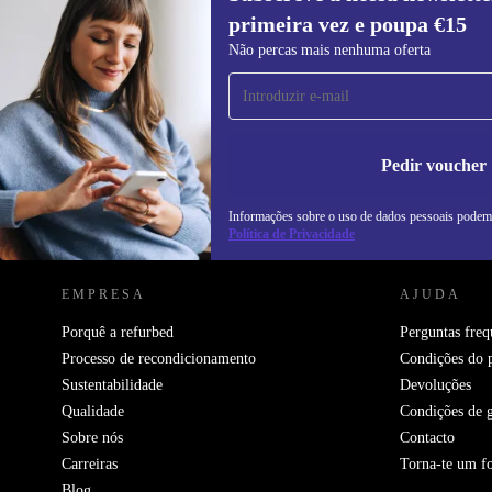
primeira vez e poupa €15
Subscreve a nossa newsletter pela
Não percas mais nenhuma oferta
primeira vez e poupa 15€!
Não percas mais nenhuma oferta.
In
na
Pedir voucher
Informações sobre o uso de dados pessoais podem
REFURBED PORTUGAL - RETHINK NEW.
Política de Privacidade
EMPRESA
AJUDA
Porquê a refurbed
Perguntas freq
Processo de recondicionamento
Condições do 
Sustentabilidade
Devoluções
Qualidade
Condições de g
Sobre nós
Contacto
Carreiras
Torna-te um f
Blog