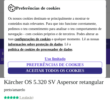
Obtenha o App
Baixar
Preferências de cookies
Use o refurbed de forma rápida e fácil
Os nossos cookies destinam-se principalmente a mostrar-te
conteúdos mais relevantes. Para que isto funcione corretamente,
pedimos o teu consentimento para analisar o teu comportamento de
navegação - com cookies próprios e de terceiros. Podes alterar as
tuas
configurações de cookies
a qualquer momento. Lê as nossas
Telemóveis
Computadores Portáteis
Tablets
Smartwatches
Acessóri
informações sobre proteção de dados
. Lê a
política de cookies do processador de dados
.
📱 Poupa 5% EXTRA em todos os iPhones – Código:
Uso limitado
IPHONEDEAL –
TC
PREFERÊNCIAS DE COOKIES
Início
Produtos
ACEITAR TODOS OS COOKIES
Jardim
Ferramentas de jardim
Kärcher OS 5.320 SV Aspersor retangular
preto/amarelo
(1 avaliação)