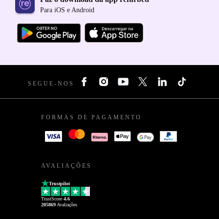
Para iOS e Android
SEGUE-NOS
FORMAS DE PAGAMENTO
AVALIAÇÕES
Trustpilot
TrustScore
4.6
205869
Avaliações