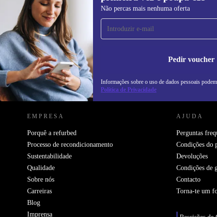
Subscreve a nossa newsletter pela
Não percas mais nenhuma oferta
primeira vez e poupa 15€!
Não percas mais nenhuma oferta.
In
na
Pedir voucher
Informações sobre o uso de dados pessoais podem
REFURBED PORTUGAL - RETHINK NEW.
Política de Privacidade
EMPRESA
AJUDA
Porquê a refurbed
Perguntas freq
Processo de recondicionamento
Condições do 
Sustentabilidade
Devoluções
Qualidade
Condições de g
Sobre nós
Contacto
Carreiras
Torna-te um f
Blog
Imprensa