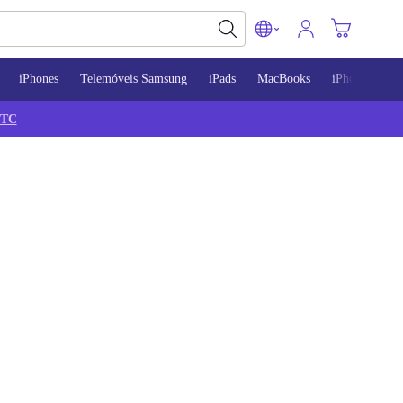
iPhones
Telemóveis Samsung
iPads
MacBooks
iPhone 13
TC