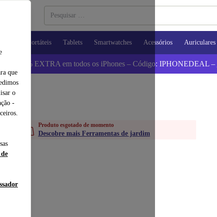
utadores Portáteis
Tablets
Smartwatches
Acessórios
Auriculares
e
 Poupa 5% EXTRA em todos os iPhones – Código: IPHONEDEAL –
ara que
pedimos
isar o
ção -
ceiros.
Produto esgotado de momento
Descobre mais Ferramentas de jardim
sas
 de
essador