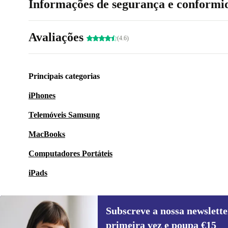
Informações de segurança e conformi
Avaliações
(4.6)
Principais categorias
iPhones
Telemóveis Samsung
MacBooks
Computadores Portáteis
iPads
Subscreve a nossa newslette
primeira vez e poupa €15