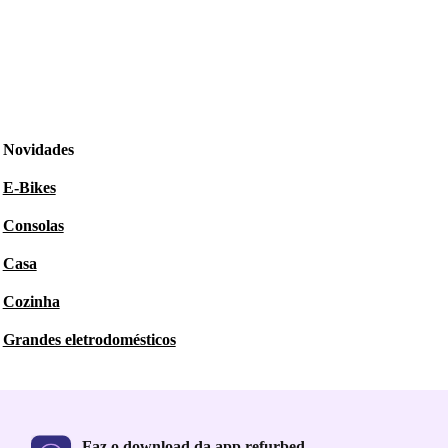
Novidades
E-Bikes
Consolas
Casa
Cozinha
Grandes eletrodomésticos
Faz o download da app refurbed