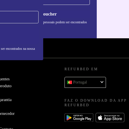
Pedir voucher
formações sobre o uso de dados pessoais podem ser encontrados
 nossa
Política de Privacidade
.
 ser encontrados na nossa
REFURBED EM
uentes
Portugal
produto
arantia
FAZ O DOWNLOAD DA APP
REFURBED
ornecedor