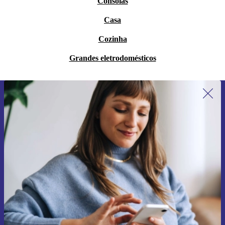
Consolas
Casa
Cozinha
Grandes eletrodomésticos
Subscreve a nossa newsletter pela
primeira vez e poupa 15€!
Não percas mais nenhuma oferta.
Pedir voucher
Informações sobre o uso de dados pessoais podem ser encontrados na
nossa
Política de Privacidade
.