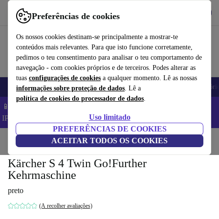
Obtenha o App
Baixar
Preferências de cookies
Use o refurbed de forma rápida e fácil
Os nossos cookies destinam-se principalmente a mostrar-te
conteúdos mais relevantes. Para que isto funcione corretamente,
pedimos o teu consentimento para analisar o teu comportamento de
navegação - com cookies próprios e de terceiros. Podes alterar as
tuas
configurações de cookies
a qualquer momento. Lê as nossas
Telemóveis
Computadores Portáteis
Tablets
Smartwatches
Acessóri
informações sobre proteção de dados
. Lê a
política de cookies do processador de dados
.
📱 Poupa 5% EXTRA em todos os iPhones – Código:
Uso limitado
IPHONEDEAL –
TC
PREFERÊNCIAS DE COOKIES
Início
Produtos
ACEITAR TODOS OS COOKIES
Jardim
Ferramentas de jardim
Kärcher S 4 Twin Go!Further
Kehrmaschine
preto
(A recolher avaliações)