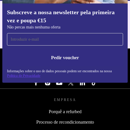
Subscreve a nossa newsletter pela primeira
Faz o download da app refurbed
vez e poupa €15
Para iOS e Android
Não percas mais nenhuma oferta
Pedir voucher
REFURBED PORTUGAL - RETHINK NEW.
Informações sobre o uso de dados pessoais podem ser encontrados na nossa
SEGUE-NOS
Política de Privacidade
EMPRESA
Porquê a refurbed
Processo de recondicionamento