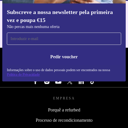
Subscreve a nossa newsletter pela primeira
Faz o download da app refurbed
vez e poupa €15
Para iOS e Android
Não percas mais nenhuma oferta
Pedir voucher
REFURBED PORTUGAL - RETHINK NEW.
Informações sobre o uso de dados pessoais podem ser encontrados na nossa
SEGUE-NOS
Política de Privacidade
EMPRESA
Porquê a refurbed
Processo de recondicionamento