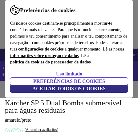
Obtenha o App
Baixar
Preferências de cookies
Use o refurbed de forma rápida e fácil
Os nossos cookies destinam-se principalmente a mostrar-te
conteúdos mais relevantes. Para que isto funcione corretamente,
pedimos o teu consentimento para analisar o teu comportamento de
navegação - com cookies próprios e de terceiros. Podes alterar as
tuas
configurações de cookies
a qualquer momento. Lê as nossas
Telemóveis
Computadores Portáteis
Tablets
Smartwatches
Acessóri
informações sobre proteção de dados
. Lê a
política de cookies do processador de dados
.
📱 Poupa 5% EXTRA em todos os iPhones – Código:
Uso limitado
IPHONEDEAL –
TC
PREFERÊNCIAS DE COOKIES
Início
Produtos
ACEITAR TODOS OS COOKIES
Jardim
Ferramentas de jardim
Kärcher SP 5 Dual Bomba submersível
para águas residuais
amarelo/preto
(A recolher avaliações)