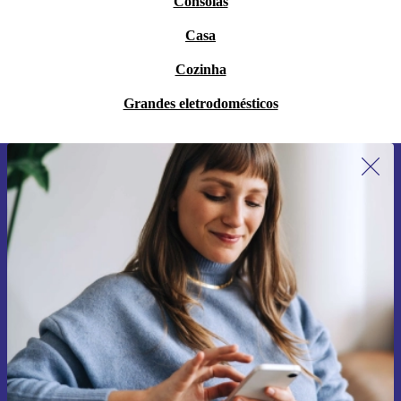
Consolas
Casa
Cozinha
Grandes eletrodomésticos
Subscreve a nossa newsletter pela
primeira vez e poupa 15€!
Não percas mais nenhuma oferta.
Pedir voucher
Informações sobre o uso de dados pessoais podem ser encontrados na
nossa
Política de Privacidade
.